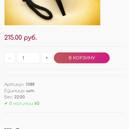
215.00 руб.
-
+
Артикул
:
1088
Единица
:
шт.
Вес
:
22.00
✔ В наличии:
63