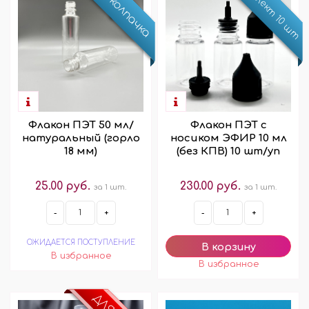
Комплект 10 шт
Без колпачка
Флакон ПЭТ с
Флакон ПЭТ 50 мл/
носиком ЭФИР 10 мл
натуральный (горло
(без КПВ) 10 шт/уп
18 мм)
230.00 руб.
25.00 руб.
за 1 шт.
за 1 шт.
-
+
-
+
ОЖИДАЕТСЯ ПОСТУПЛЕНИЕ