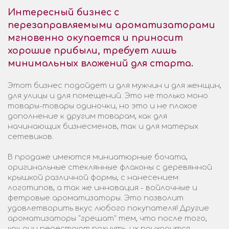
Интересный бизнес с
перезаправляемыми ароматизаторами
мгновенно окупается и приносит
хорошие прибыли, требует лишь
минимальных вложений для старта.
Этот бизнес подойдет и для мужчин и для женщин,
для улицы и для помещений. Это не только моно
товары-товары одиночки, но это и не плохое
дополнение к другим товарам, как для
начинающих бизнесменов, так и для матерых
сетевиков.
В продаже имеются миниатюрные бочата,
оригинальные стеклянные флаконы с деревянной
крышкой различной формы, с нанесением
логотипов, а так же инновация - войлочные и
фетровые ароматизаторы. Это позволит
удовлетворить вкус любого покупателя! Другие
ароматизаторы "грешат" тем, что после того,
как они перестают пахнуть, их приходится