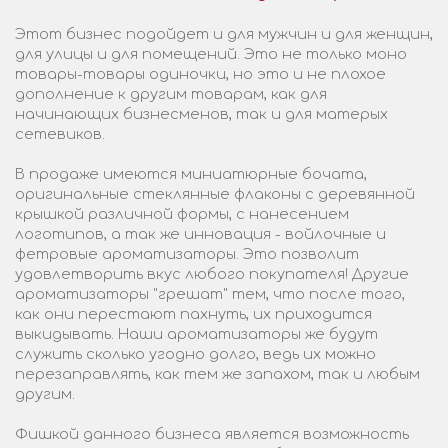
Этот бизнес подойдет и для мужчин и для женщин,
для улицы и для помещений. Это не только моно
товары-товары одиночки, но это и не плохое
дополнение к другим товарам, как для
начинающих бизнесменов, так и для матерых
сетевиков.
В продаже имеются миниатюрные бочата,
оригинальные стеклянные флаконы с деревянной
крышкой различной формы, с нанесением
логотипов, а так же инновация - войлочные и
фетровые ароматизаторы. Это позволит
удовлетворить вкус любого покупателя! Другие
ароматизаторы "грешат" тем, что после того,
как они перестают пахнуть, их приходится
выкидывать. Наши ароматизаторы же будут
служить сколько угодно долго, ведь их можно
перезаправлять, как тем же запахом, так и любым
другим.
Фишкой данного бизнеса является возможность