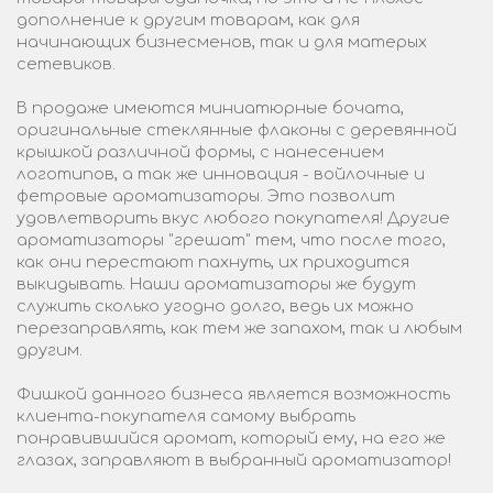
дополнение к другим товарам, как для
начинающих бизнесменов, так и для матерых
сетевиков.
В продаже имеются миниатюрные бочата,
оригинальные стеклянные флаконы с деревянной
крышкой различной формы, с нанесением
логотипов, а так же инновация - войлочные и
фетровые ароматизаторы. Это позволит
удовлетворить вкус любого покупателя! Другие
ароматизаторы "грешат" тем, что после того,
как они перестают пахнуть, их приходится
выкидывать. Наши ароматизаторы же будут
служить сколько угодно долго, ведь их можно
перезаправлять, как тем же запахом, так и любым
другим.
Фишкой данного бизнеса является возможность
клиента-покупателя самому выбрать
понравившийся аромат, который ему, на его же
глазах, заправляют в выбранный ароматизатор!