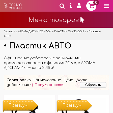
0
Меню товаров
Главная
»
АРОМА ДИСКИ ВОЙЛОК
»
ПЛАСТИК ХАМЕЛЕОН
»
• Пластик
АВТО
• Пластик АВТО
Официально работаем с войлочными
ароматизаторами с февраля 2016 г, с АРОМА
ДИСКАМИ с марта 2018 г!
Сортировка:
Наименование
·
Цена
·
Дата
Сбросить
добавления
·
↓ Популярность
Премиум
Премиум