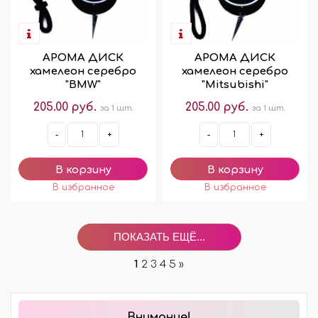
АРОМА ДИСК
АРОМА ДИСК
хамелеон серебро
хамелеон серебро
"BMW"
"Mitsubishi"
205.00 руб.
205.00 руб.
за 1 шт.
за 1 шт.
-
+
-
+
ПОКАЗАТЬ ЕЩЁ...
1
2
3
4
5
»
Внимание!