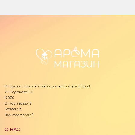
Отдушки и ароматизаторы в авто, в дом, в офис!
ИП Горюнова О.С.
© 2020
Онлайн всего:
3
Гостей:
2
Пользователей:
1
О НАС