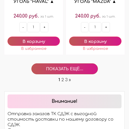
УГОЛЬ "HAVAL" ▲
УГОЛЬ "MAZDA" ▲
240.00 руб.
240.00 руб.
за 1 шт.
за 1 шт.
-
+
-
+
ПОКАЗАТЬ ЕЩЁ...
1
2
3
»
Внимание!
Отправка заказов ТК СДЭК с выгодной
стоимость доставки по нашему договору со
СДЭК.