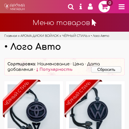
0
Меню товаров
Главная
»
АРОМА ДИСКИ ВОЙЛОК
»
ЧЁРНЫЙ СТИЛЬ
»
• Лого Авто
• Лого Авто
Сортировка:
Наименование
·
Цена
·
Дата
Сбросить
добавления
·
↓ Популярность
ЧЁРНЫЙ СТИЛЬ
ЧЁРНЫЙ СТИЛЬ