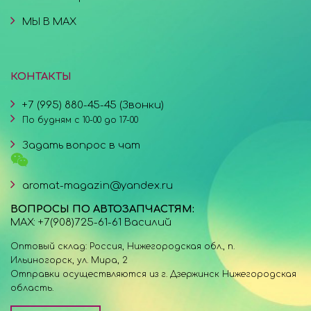
МЫ В MAX
КОНТАКТЫ
+7 (995) 880-45-45 (Звонки)
По будням с 10-00 до 17-00
Задать вопрос в чат
aromat-magazin@yandex.ru
ВОПРОСЫ ПО АВТОЗАПЧАСТЯМ:
MAX: +7(908)725-61-61 Василий
Оптовый склад: Россия, Нижегородская обл., п.
Ильиногорск, ул. Мира, 2
Отправки осуществляются из г. Дзержинск Нижегородская
область.