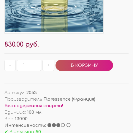
830.00 руб.
-
+
Артикул
:
2053
Производитель
:
Floressence (Франция)
Без содержания спирта!
Единица
:
100 мл.
Вес
:
130.00
Интенсивность: ⚫⚫⚫⚪ ⚪
✔ В наличии:
50