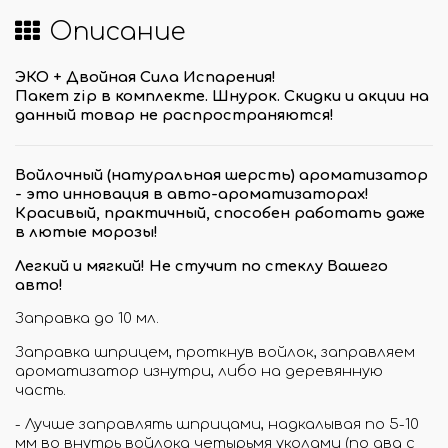
Описание
ЭКО + Двойная Сила Испарения!
Пакет zip в комплектe. Шнурок.
Скидки и акции на
данный товар не распространяются!
Войлочный (натуральная шерсть) ароматизатор
- это инновация в авто-ароматизаторах!
Красивый, практичный, способен работать даже
в лютые морозы!
Легкий и мягкий! Не стучит по стеклу Вашего
авто!
Заправка до 10 мл.
Заправка шприцем, проткнув войлок, заправляем
ароматизатор изнутри, либо на деревянную
часть.
- Лучше заправлять шприцами, надкалывая по 5-10
мм во внутрь войлока четырьмя уколами (по два с