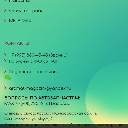
Новости
Скачать прайс
МЫ В MAX
КОНТАКТЫ
+7 (995) 880-45-45 (Звонки)
По будням с 10-00 до 17-00
Задать вопрос в чат
aromat-magazin@yandex.ru
ВОПРОСЫ ПО АВТОЗАПЧАСТЯМ:
MAX: +7(908)725-61-61 Василий
Оптовый склад: Россия, Нижегородская обл., п.
Ильиногорск, ул. Мира, 2
Отправки осуществляются из г. Дзержинск Нижегородская