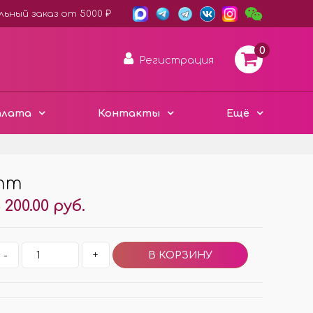
ьный заказ от 5000 ₽
0
Регистрация
плата
Контакты
Ещё
атт
АРОМА ДИСКИ ВОЙЛОК
 200.00 руб.
ПЛАСТИК ХАМЕЛЕОН
3D ДЕРЕВО ЭКО
Е
-
+
ЧЁРНЫЙ СТИЛЬ
Е
МЕТАЛЛИЧЕСКИЕ
МИНИ ИЗДЕЛИЯ