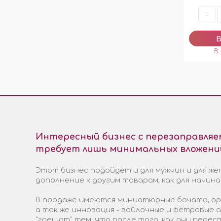
-
Интересный бизнес с перезаправля
требует лишь минимальных вложени
Этот бизнес подойдет и для мужчин и для жен
дополнение к другим товарам, как для начин
В продаже имеются миниатюрные бочата, ори
а так же инновация - войлочные и фетровые
"грешат" тем, что после того, как они пере