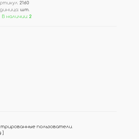
ртикул
:
2160
диница
:
шт.
ОРЫ
ДОП. ТОВАРЫ
 В наличии:
2
ДЛЯ ДЕГУСТАЦИИ АРОМАТОВ
КОРОБКИ/ УПАКОВКА
СТОЙКИ/ ПОДСТАВКИ
НАКЛЕЙКИ НА ФЛАКОНЫ
ПОДВЕСКИ (РАСПРОДАЖА!)
И
ВОЙЛОК/ ФЕТР ЛИСТОВОЙ
стрированные пользователи.
д
]