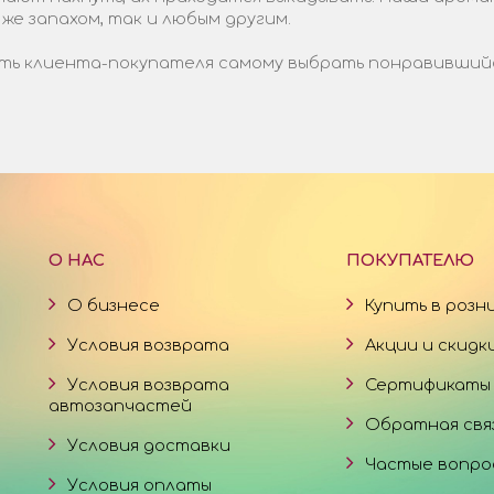
 же запахом, так и любым другим.
ь клиента-покупателя самому выбрать понравившийся 
О НАС
ПОКУПАТЕЛЮ
О бизнесе
Купить в розн
Условия возврата
Акции и скидк
Условия возврата
Сертификаты
автозапчастей
Обратная свя
Условия доставки
Частые вопро
Условия оплаты