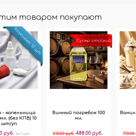
МО-КОДЫ
этим товаром покупают
АРКИ
(при заказе от 10 000 ₽)
Комплект 10 шт
Супер стойкий
 - капельница
Винный погребок 100
Ванил
мл. (без КПВ) 10
мл.
шт/уп
0 руб.
488.00 руб.
513.00 руб.
713.00
за 1 шт.