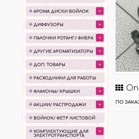
ДИФФУЗОРЫ
ПАЛ
АРОМА ДИСКИ ВОЙЛОК
ЕМКОСТИ ДЛЯ ДИФФУЗОРОВ
ПОШ
ДИФФУЗОРЫ
ГОТОВЫЕ ДИФФУЗОРЫ
УПАК
ПАЛОЧКИ РОТАНГ/ ФИБРА
ЖИДКОСТЬ ДЛЯ ДИФФУЗОРОВ
ДРУГИЕ АРОМАТИЗАТОРЫ
ДОП. ТОВАРЫ
РАСХОДНИКИ ДЛЯ РАБОТЫ
ФЛА
РАСХОДНИКИ ДЛЯ РАБОТЫ
Оп
КАПЕ
ФЛАКОНЫ/ КРЫШКИ
РОЛЛ
ПО ЗАКАЗ
АКЦИИ/ РАСПРОДАЖИ
АТОМ
КРЫШ
ВОЙЛОК/ ФЕТР ЛИСТОВОЙ
КОМПЛЕКТУЮЩИЕ ДЛЯ
КОМПЛЕКТУЮЩИЕ ДЛЯ
ПРО
ЭЛЕКТРОТРАНСПОРТА