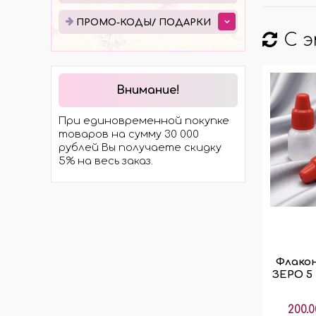
ЭЛЕКТРОТРАНСПОРТА
ПРО
ПРОМО-КОДЫ/ ПОДАРКИ
МОСТЫ
С 
ПОД
ХОДОВАЯ ЧАСТЬ
ЭЛЕКТРОМОТОРЫ И
КОМПЛЕКТЫ
Внимание!
ГИДРАВЛИКА
При единовременной покупке
КОЛЁСА И ШИНЫ
товаров на сумму 30 000
рублей Вы получаете скидку
5% на весь заказ.
Флакон
ЗЕРО 5 
200.0