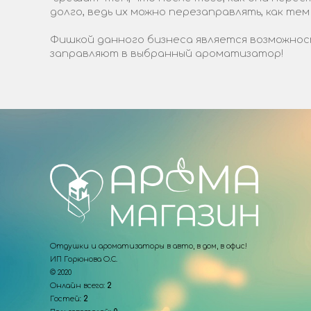
долго, ведь их можно перезаправлять, как тем
Фишкой данного бизнеса является возможност
заправляют в выбранный ароматизатор!
Отдушки и ароматизаторы в авто, в дом, в офис!
ИП Горюнова О.С.
© 2020
Онлайн всего:
2
Гостей:
2