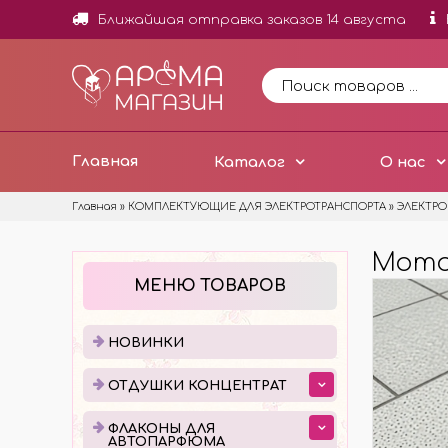
Ближайшая отправка заказов 14 августа
Главная
Каталог
О нас
Главная
»
КОМПЛЕКТУЮЩИЕ ДЛЯ ЭЛЕКТРОТРАНСПОРТА
»
ЭЛЕКТР
Мотор
НОВИНКИ
ОТД
МЕНЮ ТОВАРОВ
ОТДУ
МИНИ
НОВИНКИ
ОТДУ
ОТДУШКИ КОНЦЕНТРАТ
ОТДУ
ДОБА
ФЛАКОНЫ ДЛЯ
АВТОПАРФЮМА