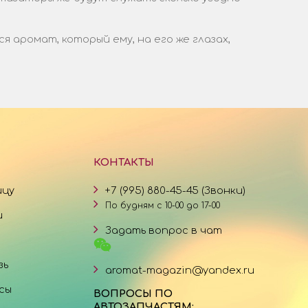
аромат, который ему, на его же глазах,
КОНТАКТЫ
ицу
+7 (995) 880-45-45 (Звонки)
По будням с 10-00 до 17-00
и
Задать вопрос в чат
зь
aromat-magazin@yandex.ru
сы
ВОПРОСЫ ПО
АВТОЗАПЧАСТЯМ: