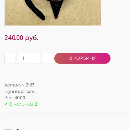
240.00 руб.
-
+
Артикул
:
2167
Единица
:
шт.
Вес
:
40.00
✔ В наличии:
21