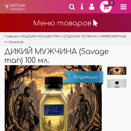
0
Меню товаров
Главная
»
ОТДУШКИ КОНЦЕНТРАТ
»
ОТДУШКИ ПО 100 МЛ
»
ПАРФЮМЕРНЫЕ
»
• Мужские
ДИКИЙ МУЖЧИНА (Savage
man) 100 мл.
Бодрящий