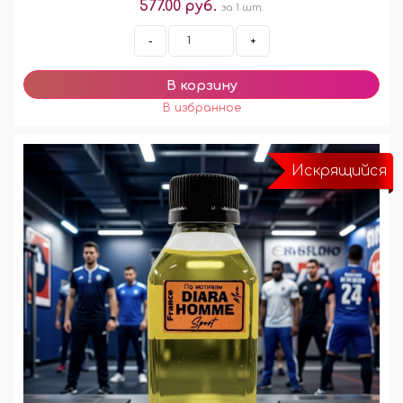
577.00 руб.
за 1 шт.
-
+
Искрящийся