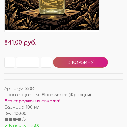
841.00 руб.
-
+
Артикул
:
2206
Производитель
:
Floressence (Франция)
Без содержания спирта!
Единица
:
100 мл
Вес
:
130.00
⚫⚫⚫⚫⚪
✔ В наличии:
65