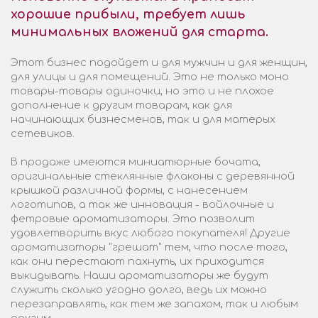
хорошие прибыли, требует лишь
минимальных вложений для старта.
Этот бизнес подойдет и для мужчин и для женщин,
для улицы и для помещений. Это не только моно
товары-товары одиночки, но это и не плохое
дополнение к другим товарам, как для
начинающих бизнесменов, так и для матерых
сетевиков.
В продаже имеются миниатюрные бочата,
оригинальные стеклянные флаконы с деревянной
крышкой различной формы, с нанесением
логотипов, а так же инновация - войлочные и
фетровые ароматизаторы. Это позволит
удовлетворить вкус любого покупателя! Другие
ароматизаторы "грешат" тем, что после того,
как они перестают пахнуть, их приходится
выкидывать. Наши ароматизаторы же будут
служить сколько угодно долго, ведь их можно
перезаправлять, как тем же запахом, так и любым