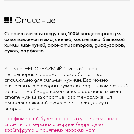
Описание
Синтетическая отдушка, 100% концентрат для
изготовления мыла, свечей, косметики, бытовой
химии, шампуней, ароматизаторов, диффузоров,
духов, парфюма.
Аромат НЕПОБЕДИМЫЙ (Inviсtus) - это
неповторимый аромат, разработанный
специально для сильных мужчин. Его можно
отнести к категории фужерно-водных композиций.
Истинным обладателем этого аромата может
стать мужчина спортивного телосложения,
олицетворяющий мужественность, силу и
энергичность
.
Парфюмерный букет создан из удивительного
сплетения верхних аккордов бодрящего
грейпфрута и приятных морских нот.