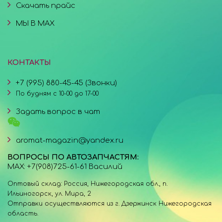
Скачать прайс
МЫ В MAX
КОНТАКТЫ
+7 (995) 880-45-45 (Звонки)
По будням с 10-00 до 17-00
Задать вопрос в чат
aromat-magazin@yandex.ru
ВОПРОСЫ ПО АВТОЗАПЧАСТЯМ:
MAX: +7(908)725-61-61 Василий
Оптовый склад: Россия, Нижегородская обл., п.
Ильиногорск, ул. Мира, 2
Отправки осуществляются из г. Дзержинск Нижегородская
область.