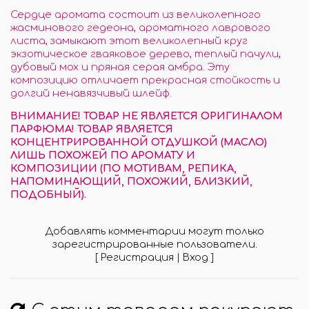
Сердце аромата состоит из великолепного
жасминового гедеона, ароматного лаврового
листа, замыкают этот великолепный круг
экзотическое гваяковое дерево, теплый пачули,
дубовый мох и пряная серая амбра. Эту
композицию отличает прекрасная стойкость и
долгий ненавязчивый шлейф.
ВНИМАНИЕ! ТОВАР НЕ ЯВЛЯЕТСЯ ОРИГИНАЛОМ
ПАРФЮМА! ТОВАР ЯВЛЯЕТСЯ
КОНЦЕНТРИРОВАННОЙ ОТДУШКОЙ (МАСЛО)
ЛИШЬ ПОХОЖЕЙ ПО АРОМАТУ И
КОМПОЗИЦИИ (ПО МОТИВАМ, РЕПИКА,
НАПОМИНАЮЩИЙ, ПОХОЖИЙ, БЛИЗКИЙ,
ПОДОБНЫЙ).
Добавлять комментарии могут только
зарегистрированные пользователи.
[
Регистрация
|
Вход
]