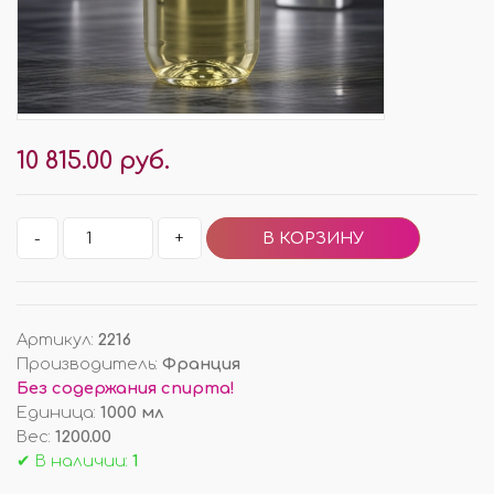
10 815.00 руб.
-
+
Артикул
:
2216
Производитель
:
Франция
Без содержания спирта!
Единица
:
1000 мл
Вес
:
1200.00
✔ В наличии:
1