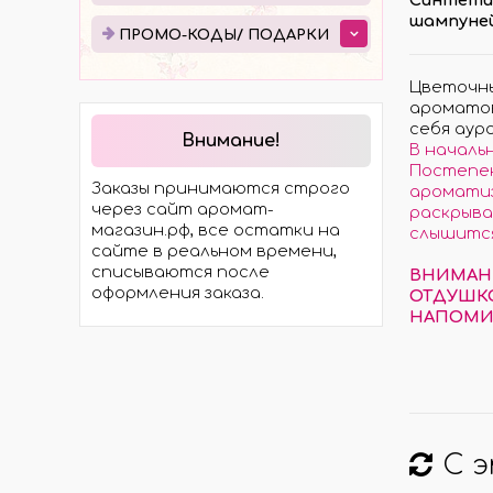
ЭЛЕКТРОТРАНСПОРТА
шампуней
ПРО
ПРОМО-КОДЫ/ ПОДАРКИ
МОСТЫ
ПОД
ХОДОВАЯ ЧАСТЬ
Цветочны
ароматов
ЭЛЕКТРОМОТОРЫ И
себя аур
КОМПЛЕКТЫ
Внимание!
В началь
ГИДРАВЛИКА
Постепен
Заказы принимаются строго
ароматиз
КОЛЁСА И ШИНЫ
через сайт аромат-
раскрыва
магазин.рф, все остатки на
слышится
сайте в реальном времени,
списываются после
ВНИМАНИ
оформления заказа.
ОТДУШКО
НАПОМИ
С 