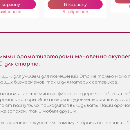
емыми ароматизаторами мгновенно окупает
й для старта.
щин, для улицы и для помещений. Это не только моно 
ающих бизнесменов, так и для матерых сетевиков.
гинальные стеклянные флаконы с деревянной крышкой
 ароматизаторы. Это позволит удовлетворить вкус лю
стают пахнуть, их приходится выкидывать. Наши арома
 же запахом, так и любым другим.
ь клиента-покупателя самому выбрать понравившийся 