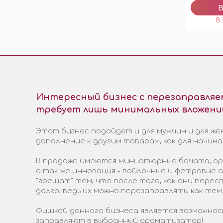
Интересный бизнес с перезаправля
требует лишь минимальных вложени
Этот бизнес подойдет и для мужчин и для жен
дополнение к другим товарам, как для начин
В продаже имеются миниатюрные бочата, ори
а так же инновация - войлочные и фетровые
"грешат" тем, что после того, как они пере
долго, ведь их можно перезаправлять, как тем
Фишкой данного бизнеса является возможност
заправляют в выбранный ароматизатор!