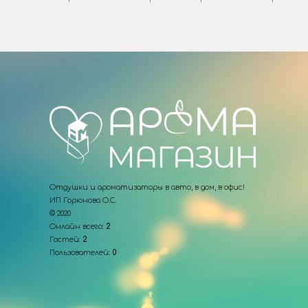
Отдушки и ароматизаторы в авто, в дом, в офис!
ИП Горюнова О.С.
© 2020
Онлайн всего:
2
Гостей:
2
Пользователей:
0