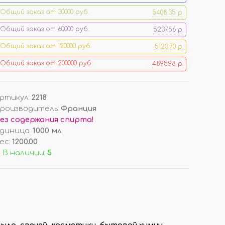
Общий заказ от 30000 руб.
5408.35 р.
ОРЫ
ДОП. ТОВАРЫ
Общий заказ от 60000 руб.
5237.56 р.
ДЛЯ ДЕГУСТАЦИИ АРОМАТОВ
Общий заказ от 120000 руб.
5123.70 р.
КОРОБКИ/ УПАКОВКА
Общий заказ от 200000 руб.
4895.98 р.
СТОЙКИ/ ПОДСТАВКИ
НАКЛЕЙКИ НА ФЛАКОНЫ
ПОДВЕСКИ (РАСПРОДАЖА!)
ртикул
:
2218
роизводитель
:
Франция
ез содержания спирта!
И
ВОЙЛОК/ ФЕТР ЛИСТОВОЙ
диница
:
1000 мл
ес
:
1200.00
 В наличии:
5
ла, свечей, косметики, бытовой химии,