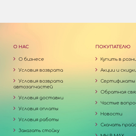
О НАС
ПОКУПАТЕЛЮ
О бизнесе
Купить в розн
Условия возврата
Акции и скидк
Условия возврата
Сертификаты
автозапчастей
Обратная свя
Условия доставки
Частые вопро
Условия оплаты
Новости
Условия работы
Скачать прай
Заказать стойку
МЫ В MAX