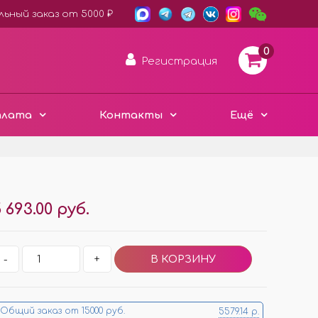
ьный заказ от 5000 ₽
0
Регистрация
плата
Контакты
Ещё
АРОМА ДИСКИ ВОЙЛОК
 693.00 руб.
ПЛАСТИК ХАМЕЛЕОН
3D ДЕРЕВО ЭКО
Е
-
+
ЧЁРНЫЙ СТИЛЬ
Е
МЕТАЛЛИЧЕСКИЕ
МИНИ ИЗДЕЛИЯ
Общий заказ от 15000 руб.
5579.14 р.