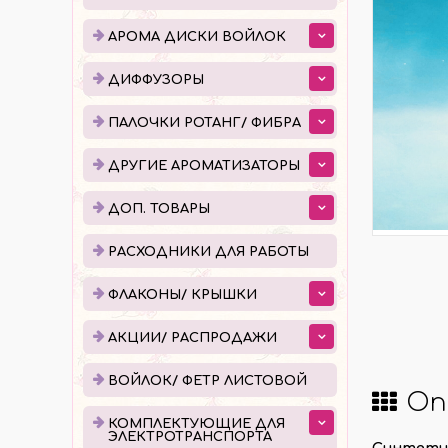
ДИФФУЗОРЫ
ПАЛ
АРОМА ДИСКИ ВОЙЛОК
ЕМКОСТИ ДЛЯ ДИФФУЗОРОВ
ПОШ
ДИФФУЗОРЫ
ГОТОВЫЕ ДИФФУЗОРЫ
УПАК
ПАЛОЧКИ РОТАНГ/ ФИБРА
ЖИДКОСТЬ ДЛЯ ДИФФУЗОРОВ
ДРУГИЕ АРОМАТИЗАТОРЫ
ДОП. ТОВАРЫ
РАСХОДНИКИ ДЛЯ РАБОТЫ
ФЛА
РАСХОДНИКИ ДЛЯ РАБОТЫ
КАПЕ
ФЛАКОНЫ/ КРЫШКИ
РОЛЛ
АКЦИИ/ РАСПРОДАЖИ
АТОМ
КРЫШ
ВОЙЛОК/ ФЕТР ЛИСТОВОЙ
Оп
КОМПЛЕКТУЮЩИЕ ДЛЯ
КОМПЛЕКТУЮЩИЕ ДЛЯ
ПРО
ЭЛЕКТРОТРАНСПОРТА
Синтетич