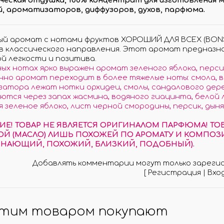
, ароматизаторов, диффузоров, духов, парфюма.
МО-КОДЫ
АРКИ
(при заказе от 10 000 ₽)
й аромат с нотами фруктов ХОРОШИЙ ДЛЯ ВСЕХ (BONS 
 классического направления. Этот аромат предназна
ой легкости и позитива.
ных нотах ярко выражен аромат зеленого яблока, перси
но аромат переходит в более тяжелые ноты: смола, ван
атора лежат нотки орхидеи, смолы, сандалового дерев
ются через запах жасмина, водяного гиацинта, белой л
 зеленое яблоко, лист черной смородины, персик, дыня,
Е! ТОВАР НЕ ЯВЛЯЕТСЯ ОРИГИНАЛОМ ПАРФЮМА! Т
Й (МАСЛО) ЛИШЬ ПОХОЖЕЙ ПО АРОМАТУ И КОМПОЗИ
НАЮЩИЙ, ПОХОЖИЙ, БЛИЗКИЙ, ПОДОБНЫЙ).
Добавлять комментарии могут только зареги
[
Регистрация
|
Вхо
этим товаром покупают