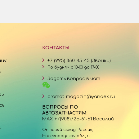
КОНТАКТЫ
ицу
+7 (995) 880-45-45 (Звонки)
По будням с 10-00 до 17-00
и
Задать вопрос в чат
зь
aromat-magazin@yandex.ru
сы
ВОПРОСЫ ПО
АВТОЗАПЧАСТЯМ:
MAX: +7(908)725-61-61 Василий
с
Оптовый склад: Россия,
Нижегородская обл., п.