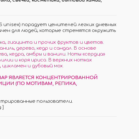
unisex) порадует ценителей легких дневных
чен для людей, которые стремятся окружить
ка, гиацинта и прочих фруктов и цветов.
иль, дерево, кедр и сандал. В основе
а, кедра, амбры и ванили. Ноты «сердца»
илии и коря ириса. В верхних нотках
 цикламен и дубовый мох.
ОВАР ЯВЛЯЕТСЯ КОНЦЕНТРИРОВАННОЙ
ЦИИ (ПО МОТИВАМ, РЕПИКА,
стрированные пользователи.
д
]