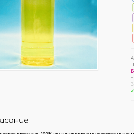
ОЧКИ РОТАНГ/ ФИБРА
ДРУГИЕ АРОМАТИЗАТ
ТУЧНО
УНИВЕРСАЛЬНЫЕ АРОМА
ОВКИ ПО 100 ШТ
НА ДЕФЛЕКТОР АВТО
А
П
Б
КОНЫ/ КРЫШКИ
АКЦИИ/ РАСПРОДАЖ
Е
В
ЛЬНИЦЫ/ ПЭТ
АРОМАТЫ ПО АКЦИИ
✔
ЕРЫ (СКИДКИ!)
ТОВАРЫ ПО АКЦИИ
АЙЗЕРЫ
РАСПРОДАЖА
КИ/ РАСПЫЛИТЕЛИ
исание
МО-КОДЫ/ ПОДАРКИ
еская отдушка, 100% концентрат для изготовления мы