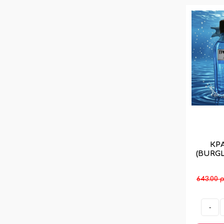
КР
(BURGL
643.00 р
-