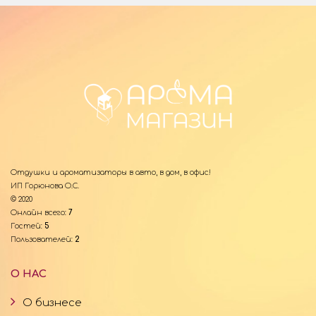
Отдушки и ароматизаторы в авто, в дом, в офис!
ИП Горюнова О.С.
© 2020
Онлайн всего:
7
Гостей:
5
Пользователей:
2
О НАС
О бизнесе