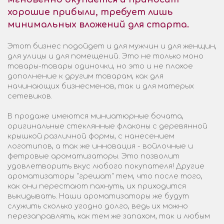
хорошие прибыли, требует лишь
минимальных вложений для старта.
Этот бизнес подойдет и для мужчин и для женщин,
для улицы и для помещений. Это не только моно
товары-товары одиночки, но это и не плохое
дополнение к другим товарам, как для
начинающих бизнесменов, так и для матерых
сетевиков.
В продаже имеются миниатюрные бочата,
оригинальные стеклянные флаконы с деревянной
крышкой различной формы, с нанесением
логотипов, а так же инновация - войлочные и
фетровые ароматизаторы. Это позволит
удовлетворить вкус любого покупателя! Другие
ароматизаторы "грешат" тем, что после того,
как они перестают пахнуть, их приходится
выкидывать. Наши ароматизаторы же будут
служить сколько угодно долго, ведь их можно
перезаправлять, как тем же запахом, так и любым