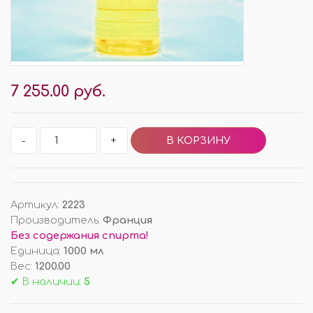
7 255.00 руб.
-
+
Артикул
:
2223
Производитель
:
Франция
Без содержания спирта!
Единица
:
1000 мл
Вес
:
1200.00
✔ В наличии:
5