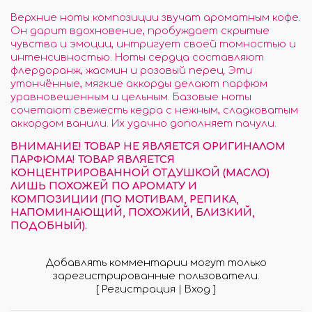
Верхние ноты композиции звучат ароматным кофе.
Он дарит вдохновение, пробуждает скрытые
чувства и эмоции, интригует своей томностью и
интенсивностью. Ноты сердца составляют
флердоранж, жасмин и розовый перец. Эти
утончённые, мягкие аккорды делают парфюм
уравновешенным и цельным. Базовые ноты
сочетают свежесть кедра с нежным, сладковатым
аккордом ванили. Их удачно дополняет пачули.
ВНИМАНИЕ! ТОВАР НЕ ЯВЛЯЕТСЯ ОРИГИНАЛОМ
ПАРФЮМА! ТОВАР ЯВЛЯЕТСЯ
КОНЦЕНТРИРОВАННОЙ ОТДУШКОЙ (МАСЛО)
ЛИШЬ ПОХОЖЕЙ ПО АРОМАТУ И
КОМПОЗИЦИИ (ПО МОТИВАМ, РЕПИКА,
НАПОМИНАЮЩИЙ, ПОХОЖИЙ, БЛИЗКИЙ,
ПОДОБНЫЙ).
Добавлять комментарии могут только
зарегистрированные пользователи.
[
Регистрация
|
Вход
]