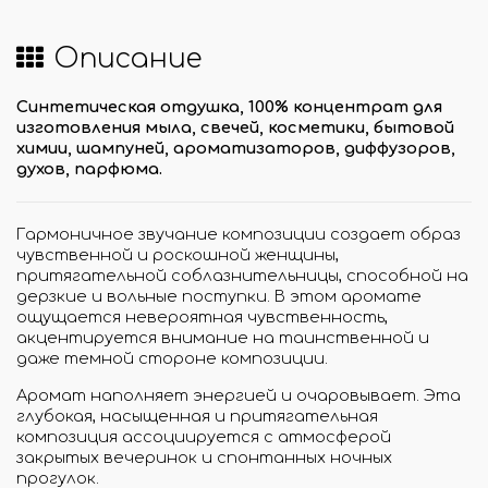
Описание
Синтетическая отдушка, 100% концентрат для
изготовления мыла, свечей, косметики, бытовой
химии, шампуней, ароматизаторов, диффузоров,
духов, парфюма.
Гармоничное звучание композиции создает образ
чувственной и роскошной женщины,
притягательной соблазнительницы, способной на
дерзкие и вольные поступки. В этом аромате
ощущается невероятная чувственность,
акцентируется внимание на таинственной и
даже темной стороне композиции.
Аромат наполняет энергией и очаровывает. Эта
глубокая, насыщенная и притягательная
композиция ассоциируется с атмосферой
закрытых вечеринок и спонтанных ночных
прогулок.