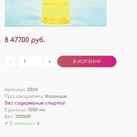
8 477.00 руб.
-
+
Артикул
:
2234
Производитель
:
Франция
Без содержания спирта!
Единица
:
1000 мл
Вес
:
1200.00
✔ В наличии:
4