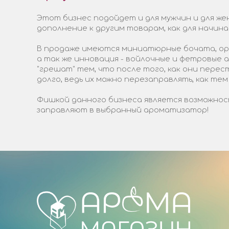
Этот бизнес подойдет и для мужчин и для жен
дополнение к другим товарам, как для начин
В продаже имеются миниатюрные бочата, ори
а так же инновация - войлочные и фетровые
"грешат" тем, что после того, как они пере
долго, ведь их можно перезаправлять, как тем
Фишкой данного бизнеса является возможност
заправляют в выбранный ароматизатор!