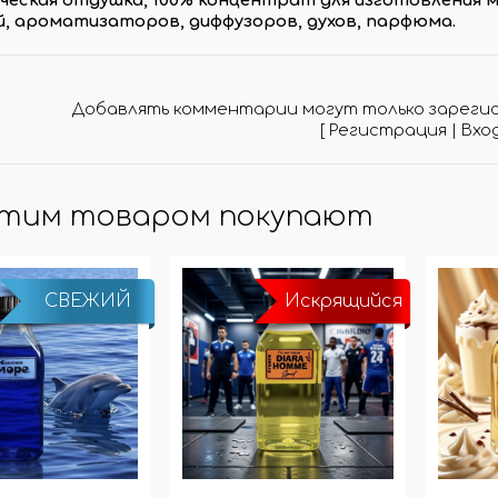
, ароматизаторов, диффузоров, духов, парфюма.
МО-КОДЫ
АРКИ
(при заказе от 10 000 ₽)
Добавлять комментарии могут только зареги
[
Регистрация
|
Вхо
этим товаром покупают
СВЕЖИЙ
Искрящийся