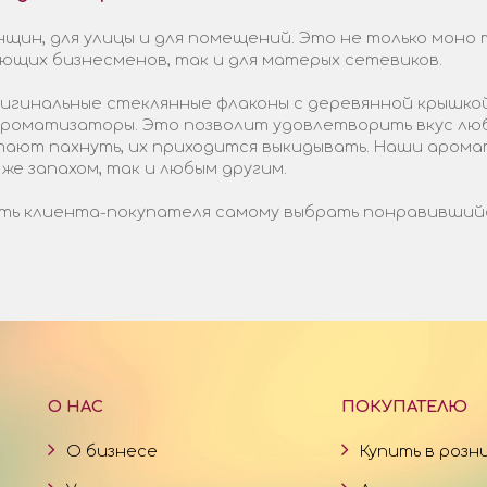
щин, для улицы и для помещений. Это не только моно 
ающих бизнесменов, так и для матерых сетевиков.
гинальные стеклянные флаконы с деревянной крышкой
 ароматизаторы. Это позволит удовлетворить вкус лю
стают пахнуть, их приходится выкидывать. Наши арома
 же запахом, так и любым другим.
ь клиента-покупателя самому выбрать понравившийся 
О НАС
ПОКУПАТЕЛЮ
О бизнесе
Купить в розн