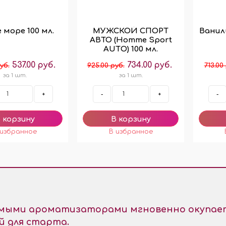
 море 100 мл.
МУЖСКОЙ СПОРТ
Ванил
АВТО (Homme Sport
AUTО) 100 мл.
537.00 руб.
734.00 руб.
уб.
925.00 руб.
713.00
за 1 шт.
за 1 шт.
+
-
+
-
емыми ароматизаторами мгновенно окупает
й для старта.