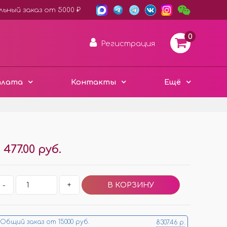
ьный заказ от 5000 ₽
0
Регистрация
плата
Контакты
Ещё
АРОМА ДИСКИ ВОЙЛОК
 477.00 руб.
ПЛАСТИК ХАМЕЛЕОН
3D ДЕРЕВО ЭКО
Е
-
+
ЧЁРНЫЙ СТИЛЬ
Е
МЕТАЛЛИЧЕСКИЕ
МИНИ ИЗДЕЛИЯ
Общий заказ от 15000 руб.
8307.46 р.