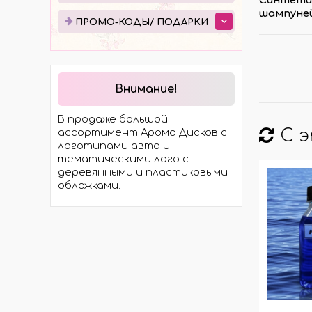
ЭЛЕКТРОТРАНСПОРТА
шампуней
ПРО
ПРОМО-КОДЫ/ ПОДАРКИ
МОСТЫ
ПОД
ХОДОВАЯ ЧАСТЬ
ЭЛЕКТРОМОТОРЫ И
КОМПЛЕКТЫ
Внимание!
ГИДРАВЛИКА
В продаже большой
КОЛЁСА И ШИНЫ
С 
ассортимент Арома Дисков с
логотипами авто и
тематическими лого с
деревянными и пластиковыми
обложками.