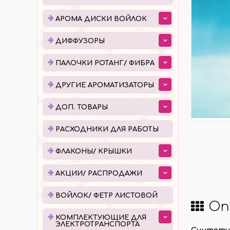
ДИФФУЗОРЫ
ПАЛ
АРОМА ДИСКИ ВОЙЛОК
ЕМКОСТИ ДЛЯ ДИФФУЗОРОВ
ПОШ
ДИФФУЗОРЫ
ГОТОВЫЕ ДИФФУЗОРЫ
УПАК
ПАЛОЧКИ РОТАНГ/ ФИБРА
ЖИДКОСТЬ ДЛЯ ДИФФУЗОРОВ
ДРУГИЕ АРОМАТИЗАТОРЫ
ДОП. ТОВАРЫ
РАСХОДНИКИ ДЛЯ РАБОТЫ
ФЛА
РАСХОДНИКИ ДЛЯ РАБОТЫ
КАПЕ
ФЛАКОНЫ/ КРЫШКИ
РОЛЛ
АКЦИИ/ РАСПРОДАЖИ
АТОМ
КРЫШ
ВОЙЛОК/ ФЕТР ЛИСТОВОЙ
Оп
КОМПЛЕКТУЮЩИЕ ДЛЯ
КОМПЛЕКТУЮЩИЕ ДЛЯ
ПРО
ЭЛЕКТРОТРАНСПОРТА
Синтетич