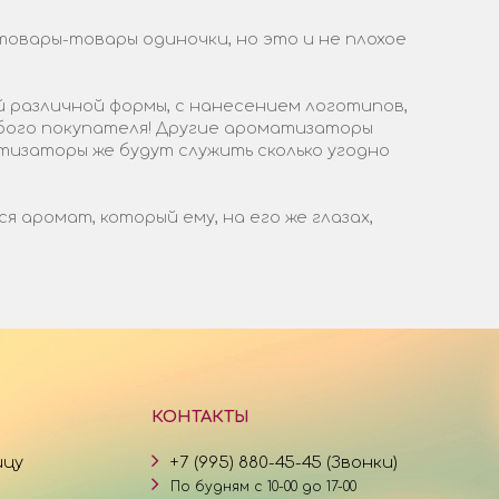
товары-товары одиночки, но это и не плохое
 различной формы, с нанесением логотипов,
бого покупателя! Другие ароматизаторы
тизаторы же будут служить сколько угодно
аромат, который ему, на его же глазах,
КОНТАКТЫ
ицу
+7 (995) 880-45-45 (Звонки)
По будням с 10-00 до 17-00