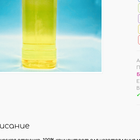
ОЧКИ РОТАНГ/ ФИБРА
ДРУГИЕ АРОМАТИЗАТ
ТУЧНО
УНИВЕРСАЛЬНЫЕ АРОМА
ОВКИ ПО 100 ШТ
НА ДЕФЛЕКТОР АВТО
А
П
Б
КОНЫ/ КРЫШКИ
АКЦИИ/ РАСПРОДАЖ
Е
В
ЛЬНИЦЫ/ ПЭТ
АРОМАТЫ ПО АКЦИИ
✔
ЕРЫ (СКИДКИ!)
ТОВАРЫ ПО АКЦИИ
АЙЗЕРЫ
РАСПРОДАЖА
КИ/ РАСПЫЛИТЕЛИ
исание
МО-КОДЫ/ ПОДАРКИ
еская отдушка, 100% концентрат для изготовления мы