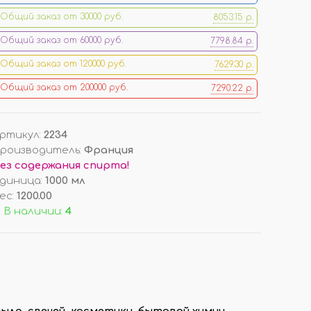
Общий заказ от 30000 руб.
8053.15 р.
ОРЫ
ДОП. ТОВАРЫ
Общий заказ от 60000 руб.
7798.84 р.
ДЛЯ ДЕГУСТАЦИИ АРОМАТОВ
Общий заказ от 120000 руб.
7629.30 р.
КОРОБКИ/ УПАКОВКА
Общий заказ от 200000 руб.
7290.22 р.
СТОЙКИ/ ПОДСТАВКИ
НАКЛЕЙКИ НА ФЛАКОНЫ
ПОДВЕСКИ (РАСПРОДАЖА!)
ртикул
:
2234
роизводитель
:
Франция
ез содержания спирта!
И
ВОЙЛОК/ ФЕТР ЛИСТОВОЙ
диница
:
1000 мл
ес
:
1200.00
 В наличии:
4
ла, свечей, косметики, бытовой химии,