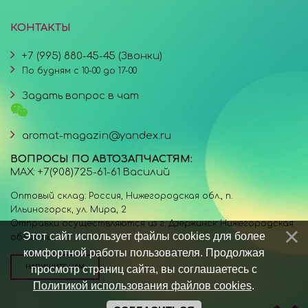
КОНТАКТЫ
+7 (995) 880-45-45 (Звонки)
По будням с 10-00 до 17-00
Задать вопрос в чат
aromat-magazin@yandex.ru
ВОПРОСЫ ПО АВТОЗАПЧАСТЯМ:
MAX: +7(908)725-61-61 Василий
Оптовый склад: Россия, Нижегородская обл., п.
Ильиногорск, ул. Мира, 2
Отправки осуществляются из г. Дзержинск Нижегородская
Этот сайт использует файлы cookies для более
область.
комфортной работы пользователя. Продолжая
просмотр страниц сайта, вы соглашаетесь с
НАПИШИТЕ НАМ
Политикой использования файлов cookies
.