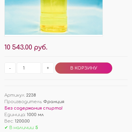
10 543.00 руб.
-
+
Артикул
:
2238
Производитель
:
Франция
Без содержания спирта!
Единица
:
1000 мл
Вес
:
1200.00
✔ В наличии:
5