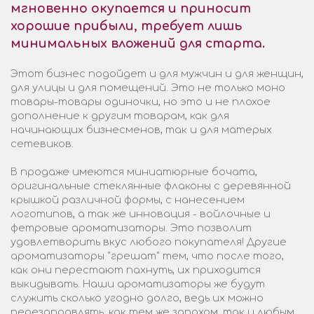
мгновенно окупается и приносит
хорошие прибыли, требует лишь
минимальных вложений для старта.
Этот бизнес подойдет и для мужчин и для женщин,
для улицы и для помещений. Это не только моно
товары-товары одиночки, но это и не плохое
дополнение к другим товарам, как для
начинающих бизнесменов, так и для матерых
сетевиков.
В продаже имеются миниатюрные бочата,
оригинальные стеклянные флаконы с деревянной
крышкой различной формы, с нанесением
логотипов, а так же инновация - войлочные и
фетровые ароматизаторы. Это позволит
удовлетворить вкус любого покупателя! Другие
ароматизаторы "грешат" тем, что после того,
как они перестают пахнуть, их приходится
выкидывать. Наши ароматизаторы же будут
служить сколько угодно долго, ведь их можно
перезаправлять, как тем же запахом, так и любым