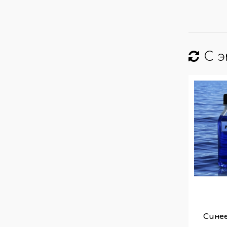
С 
Синее