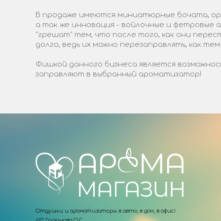
В продаже имеются миниатюрные бочата, ори
а так же инновация - войлочные и фетровые
"грешат" тем, что после того, как они пере
долго, ведь их можно перезаправлять, как тем
Фишкой данного бизнеса является возможност
заправляют в выбранный ароматизатор!
Отдушки и ароматизаторы в авто, в дом, в офис!
ИП Горюнова О.С.