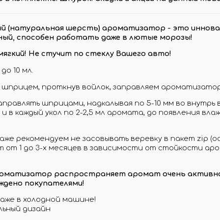
МО-КОДЫ
АРКИ
й (натуральная шерсть) ароматизатор - это иннова
(при заказе от 10 000 ₽)
ый, способен работать даже в лютые морозы!
 мягкий! Не стучит по стеклу Вашего авто!
до 10 мл.
 шприцем, проткнув войлок, заправляем ароматизатор
заправлять шприцами, надкалывая по 5-10 мм во внутрь 
и в каждый укол по 2-2,5 мл аромата, до появления вла
аже рекомендуем не засовывать веревку в пакет zip (о
 от 1 до 3-х месяцев в зависимости от стойкости ар
оматизатор распространяет аромат очень активно,
ждено покупателями!
аже в холодной машине!
льный дизайн