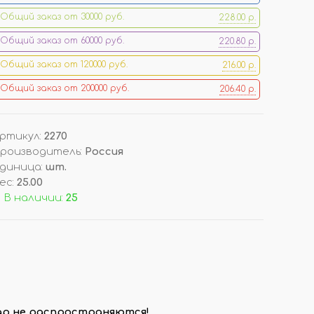
Общий заказ от 30000 руб.
228.00 р.
ОРЫ
ДОП. ТОВАРЫ
Общий заказ от 60000 руб.
220.80 р.
ДЛЯ ДЕГУСТАЦИИ АРОМАТОВ
Общий заказ от 120000 руб.
216.00 р.
КОРОБКИ/ УПАКОВКА
Общий заказ от 200000 руб.
206.40 р.
СТОЙКИ/ ПОДСТАВКИ
НАКЛЕЙКИ НА ФЛАКОНЫ
ПОДВЕСКИ (РАСПРОДАЖА!)
ртикул
:
2270
роизводитель
:
Россия
диница
:
шт.
И
ВОЙЛОК/ ФЕТР ЛИСТОВОЙ
ес
:
25.00
 В наличии:
25
вар не распространяются!