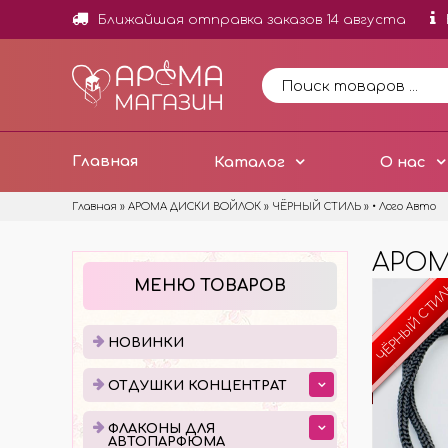
Ближайшая отправка заказов 14 августа
Главная
Каталог
О нас
Главная
»
АРОМА ДИСКИ ВОЙЛОК
»
ЧЁРНЫЙ СТИЛЬ
»
• Лого Авто
АРОМ
НОВИНКИ
ОТД
МЕНЮ ТОВАРОВ
ЧЁРНЫЙ СТИ
ОТДУ
МИНИ
НОВИНКИ
ОТДУ
ОТДУШКИ КОНЦЕНТРАТ
ОТДУ
ДОБА
ФЛАКОНЫ ДЛЯ
АВТОПАРФЮМА