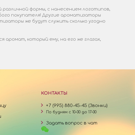
 различной формы, с нанесением логотипов,
бого покупателя! Другие ароматизаторы
тизаторы же будут служить сколько угодно
аромат, который ему, на его же глазах,
КОНТАКТЫ
ицу
+7 (995) 880-45-45 (Звонки)
По будням с 10-00 до 17-00
и
Задать вопрос в чат