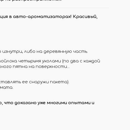
ция в авто-ароматизаторах! Красивый,
 изнутри, либо на деревянную часть.
войлока четырьмя уколами (по два с каждой
жного пятна на поверхности...
ставлять ее снаружи пакета).
омата.
 что доказано уже многими опытами и