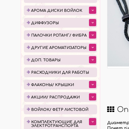
ДИФФУЗОРЫ
ПАЛ
АРОМА ДИСКИ ВОЙЛОК
ЕМКОСТИ ДЛЯ ДИФФУЗОРОВ
ПОШ
ДИФФУЗОРЫ
ГОТОВЫЕ ДИФФУЗОРЫ
УПАК
ПАЛОЧКИ РОТАНГ/ ФИБРА
ЖИДКОСТЬ ДЛЯ ДИФФУЗОРОВ
ДРУГИЕ АРОМАТИЗАТОРЫ
ДОП. ТОВАРЫ
РАСХОДНИКИ ДЛЯ РАБОТЫ
ФЛА
РАСХОДНИКИ ДЛЯ РАБОТЫ
КАПЕ
ФЛАКОНЫ/ КРЫШКИ
РОЛЛ
АКЦИИ/ РАСПРОДАЖИ
АТОМ
Оп
КРЫШ
ВОЙЛОК/ ФЕТР ЛИСТОВОЙ
КОМПЛЕКТУЮЩИЕ ДЛЯ
Диаметр 
КОМПЛЕКТУЮЩИЕ ДЛЯ
ПРО
ЭЛЕКТРОТРАНСПОРТА
Пакет zi