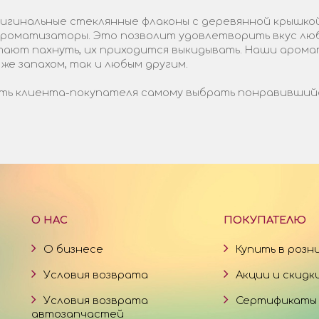
гинальные стеклянные флаконы с деревянной крышкой
 ароматизаторы. Это позволит удовлетворить вкус лю
стают пахнуть, их приходится выкидывать. Наши арома
 же запахом, так и любым другим.
ь клиента-покупателя самому выбрать понравившийся 
О НАС
ПОКУПАТЕЛЮ
О бизнесе
Купить в розн
Условия возврата
Акции и скидк
Условия возврата
Сертификаты
автозапчастей