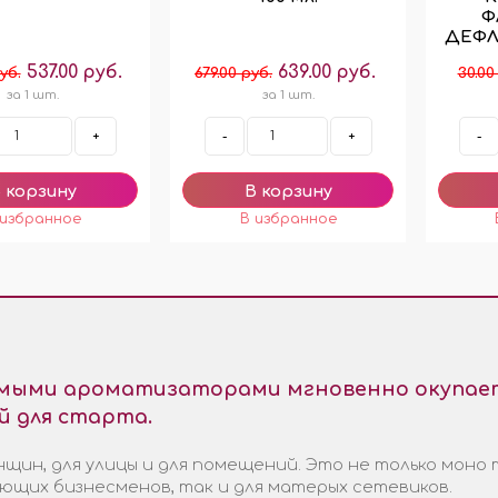
Ф
ДЕФЛ
537.00 руб.
639.00 руб.
уб.
679.00 руб.
30.00
за 1 шт.
за 1 шт.
+
-
+
-
емыми ароматизаторами мгновенно окупает
й для старта.
щин, для улицы и для помещений. Это не только моно 
ающих бизнесменов, так и для матерых сетевиков.