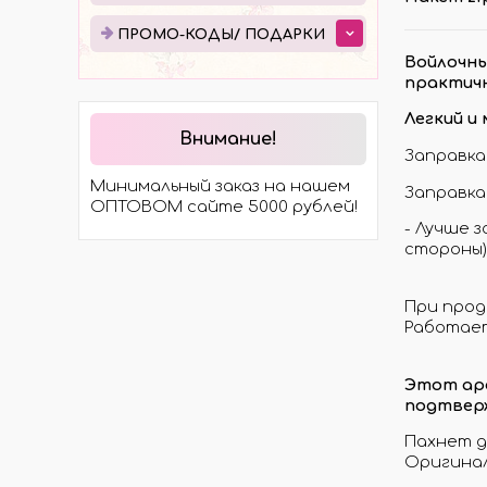
ЭЛЕКТРОТРАНСПОРТА
ПРО
ПРОМО-КОДЫ/ ПОДАРКИ
МОСТЫ
ПОД
Войлочны
ХОДОВАЯ ЧАСТЬ
практичн
ЭЛЕКТРОМОТОРЫ И
Легкий и
КОМПЛЕКТЫ
Внимание!
Заправка 
ГИДРАВЛИКА
Минимальный заказ на нашем
Заправка
КОЛЁСА И ШИНЫ
ОПТОВОМ сайте 5000 рублей!
- Лучше 
стороны) 
При прод
Работает
Этот ар
подтвер
Пахнет д
Оригина