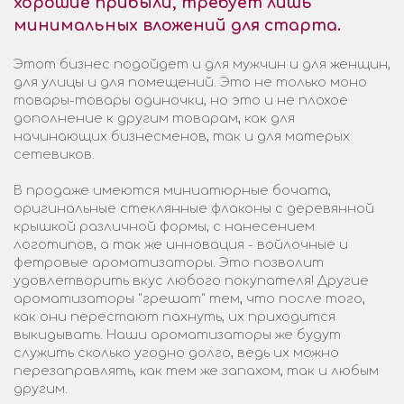
хорошие прибыли, требует лишь
минимальных вложений для старта.
Этот бизнес подойдет и для мужчин и для женщин,
для улицы и для помещений. Это не только моно
товары-товары одиночки, но это и не плохое
дополнение к другим товарам, как для
начинающих бизнесменов, так и для матерых
сетевиков.
В продаже имеются миниатюрные бочата,
оригинальные стеклянные флаконы с деревянной
крышкой различной формы, с нанесением
логотипов, а так же инновация - войлочные и
фетровые ароматизаторы. Это позволит
удовлетворить вкус любого покупателя! Другие
ароматизаторы "грешат" тем, что после того,
как они перестают пахнуть, их приходится
выкидывать. Наши ароматизаторы же будут
служить сколько угодно долго, ведь их можно
перезаправлять, как тем же запахом, так и любым
другим.