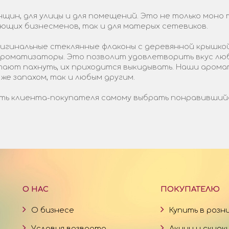
щин, для улицы и для помещений. Это не только моно 
ающих бизнесменов, так и для матерых сетевиков.
гинальные стеклянные флаконы с деревянной крышкой
 ароматизаторы. Это позволит удовлетворить вкус лю
стают пахнуть, их приходится выкидывать. Наши арома
 же запахом, так и любым другим.
ь клиента-покупателя самому выбрать понравившийся 
О НАС
ПОКУПАТЕЛЮ
О бизнесе
Купить в розн
Условия возврата
Акции и скидк