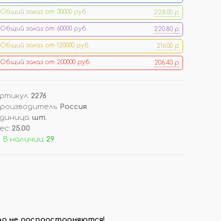
Общий заказ от 30000 руб.
228.00 р.
ОРЫ
ДОП. ТОВАРЫ
Общий заказ от 60000 руб.
220.80 р.
ДЛЯ ДЕГУСТАЦИИ АРОМАТОВ
Общий заказ от 120000 руб.
216.00 р.
КОРОБКИ/ УПАКОВКА
Общий заказ от 200000 руб.
206.40 р.
СТОЙКИ/ ПОДСТАВКИ
НАКЛЕЙКИ НА ФЛАКОНЫ
ПОДВЕСКИ (РАСПРОДАЖА!)
ртикул
:
2276
роизводитель
:
Россия
диница
:
шт.
И
ВОЙЛОК/ ФЕТР ЛИСТОВОЙ
ес
:
25.00
 В наличии:
29
вар не распространяются!