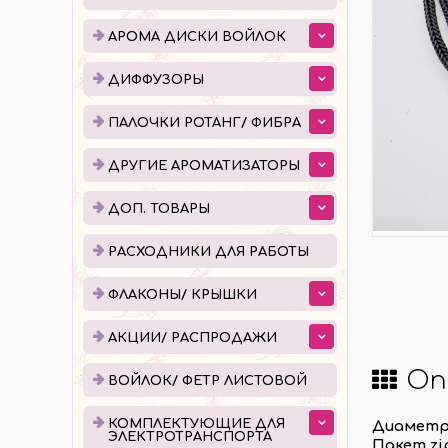
ДИФФУЗОРЫ
ПАЛ
АРОМА ДИСКИ ВОЙЛОК
ЕМКОСТИ ДЛЯ ДИФФУЗОРОВ
ПОШ
ДИФФУЗОРЫ
ГОТОВЫЕ ДИФФУЗОРЫ
УПАК
ПАЛОЧКИ РОТАНГ/ ФИБРА
ЖИДКОСТЬ ДЛЯ ДИФФУЗОРОВ
ДРУГИЕ АРОМАТИЗАТОРЫ
ДОП. ТОВАРЫ
РАСХОДНИКИ ДЛЯ РАБОТЫ
ФЛА
РАСХОДНИКИ ДЛЯ РАБОТЫ
КАПЕ
ФЛАКОНЫ/ КРЫШКИ
РОЛЛ
АКЦИИ/ РАСПРОДАЖИ
АТОМ
Оп
КРЫШ
ВОЙЛОК/ ФЕТР ЛИСТОВОЙ
КОМПЛЕКТУЮЩИЕ ДЛЯ
Диаметр 
КОМПЛЕКТУЮЩИЕ ДЛЯ
ПРО
ЭЛЕКТРОТРАНСПОРТА
Пакет zi