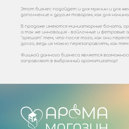
Этот бизнес подойдет и для мужчин и для жен
дополнение к другим товарам, как для начин
В продаже имеются миниатюрные бочата, ори
а так же инновация - войлочные и фетровые
"грешат" тем, что после того, как они пере
долго, ведь их можно перезаправлять, как тем
Фишкой данного бизнеса является возможност
заправляют в выбранный ароматизатор!