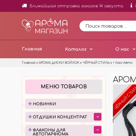
Ближайшая отправка заказов 14 августа
Главная
Каталог
О нас
Главная
»
АРОМА ДИСКИ ВОЙЛОК
»
ЧЁРНЫЙ СТИЛЬ
»
• Лого Авто
АРОМ
НОВИНКИ
ОТД
МЕНЮ ТОВАРОВ
ЧЁРНЫЙ СТИ
ОТДУ
МИНИ
НОВИНКИ
ОТДУ
ОТДУШКИ КОНЦЕНТРАТ
ОТДУ
ДОБА
ФЛАКОНЫ ДЛЯ
АВТОПАРФЮМА