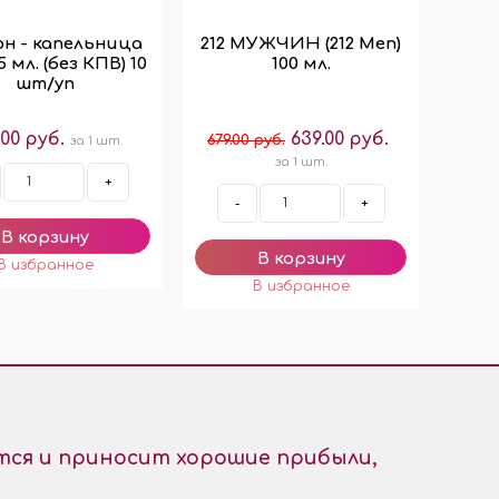
н - капельница
212 МУЖЧИН (212 Men)
 мл. (без КПВ) 10
100 мл.
шт/уп
.00 руб.
639.00 руб.
679.00 руб.
за 1 шт.
за 1 шт.
+
-
+
ся и приносит хорошие прибыли,