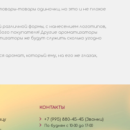
товары-товары одиночки, но это и не плохое
 различной формы, с нанесением логотипов,
бого покупателя! Другие ароматизаторы
тизаторы же будут служить сколько угодно
аромат, который ему, на его же глазах,
КОНТАКТЫ
ицу
+7 (995) 880-45-45 (Звонки)
По будням с 10-00 до 17-00
и