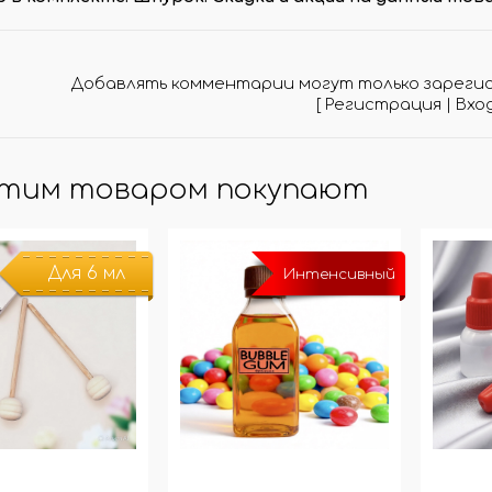
МО-КОДЫ
АРКИ
(при заказе от 10 000 ₽)
Добавлять комментарии могут только зареги
[
Регистрация
|
Вхо
этим товаром покупают
Для 6 мл
Интенсивный