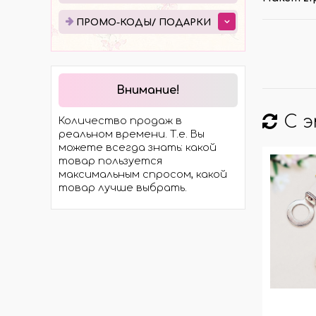
ЭЛЕКТРОТРАНСПОРТА
ПРО
ПРОМО-КОДЫ/ ПОДАРКИ
МОСТЫ
ПОД
ХОДОВАЯ ЧАСТЬ
ЭЛЕКТРОМОТОРЫ И
КОМПЛЕКТЫ
Внимание!
ГИДРАВЛИКА
С 
Количество продаж в
КОЛЁСА И ШИНЫ
реальном времени. Т.е. Вы
можете всегда знать: какой
товар пользуется
максимальным спросом, какой
товар лучше выбрать.