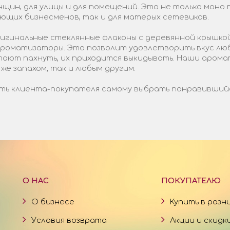
щин, для улицы и для помещений. Это не только моно 
ающих бизнесменов, так и для матерых сетевиков.
гинальные стеклянные флаконы с деревянной крышкой
 ароматизаторы. Это позволит удовлетворить вкус лю
стают пахнуть, их приходится выкидывать. Наши арома
 же запахом, так и любым другим.
ь клиента-покупателя самому выбрать понравившийся 
О НАС
ПОКУПАТЕЛЮ
О бизнесе
Купить в розн
Условия возврата
Акции и скидк