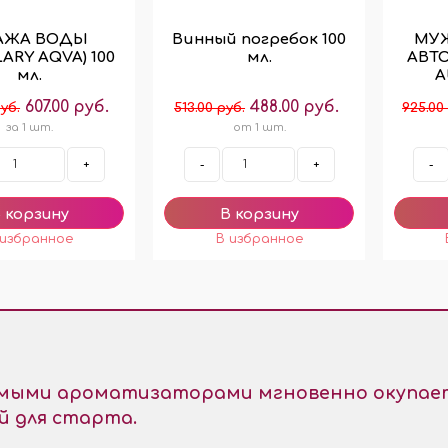
АЖА ВОДЫ
Винный погребок 100
МУ
ARY AQVA) 100
мл.
АВТО
мл.
A
607.00 руб.
488.00 руб.
уб.
513.00 руб.
925.00
за 1 шт.
от 1 шт.
+
-
+
-
емыми ароматизаторами мгновенно окупает
й для старта.