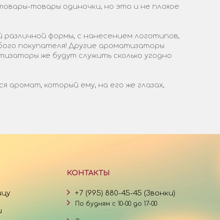
товары-товары одиночки, но это и не плохое
 различной формы, с нанесением логотипов,
бого покупателя! Другие ароматизаторы
тизаторы же будут служить сколько угодно
аромат, который ему, на его же глазах,
КОНТАКТЫ
ицу
+7 (995) 880-45-45 (Звонки)
По будням с 10-00 до 17-00
и