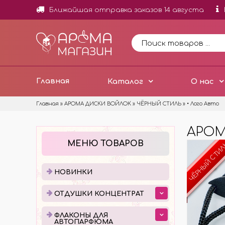
Ближайшая отправка заказов 14 августа
Главная
Каталог
О нас
Главная
»
АРОМА ДИСКИ ВОЙЛОК
»
ЧЁРНЫЙ СТИЛЬ
»
• Лого Авто
АРОМ
НОВИНКИ
ОТД
МЕНЮ ТОВАРОВ
ЧЁРНЫЙ СТИ
ОТДУ
МИНИ
НОВИНКИ
ОТДУ
ОТДУШКИ КОНЦЕНТРАТ
ОТДУ
ДОБА
ФЛАКОНЫ ДЛЯ
АВТОПАРФЮМА