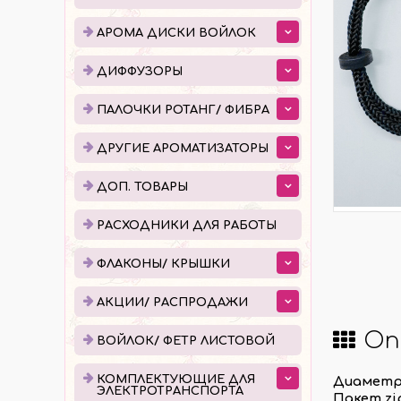
ДИФФУЗОРЫ
ПАЛ
АРОМА ДИСКИ ВОЙЛОК
ЕМКОСТИ ДЛЯ ДИФФУЗОРОВ
ПОШ
ДИФФУЗОРЫ
ГОТОВЫЕ ДИФФУЗОРЫ
УПАК
ПАЛОЧКИ РОТАНГ/ ФИБРА
ЖИДКОСТЬ ДЛЯ ДИФФУЗОРОВ
ДРУГИЕ АРОМАТИЗАТОРЫ
ДОП. ТОВАРЫ
РАСХОДНИКИ ДЛЯ РАБОТЫ
ФЛА
РАСХОДНИКИ ДЛЯ РАБОТЫ
КАПЕ
ФЛАКОНЫ/ КРЫШКИ
РОЛЛ
АКЦИИ/ РАСПРОДАЖИ
АТОМ
Оп
КРЫШ
ВОЙЛОК/ ФЕТР ЛИСТОВОЙ
КОМПЛЕКТУЮЩИЕ ДЛЯ
Диаметр 
КОМПЛЕКТУЮЩИЕ ДЛЯ
ПРО
ЭЛЕКТРОТРАНСПОРТА
Пакет zi