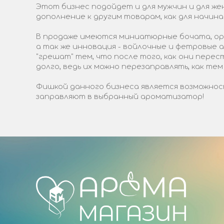
Этот бизнес подойдет и для мужчин и для жен
дополнение к другим товарам, как для начин
В продаже имеются миниатюрные бочата, ори
а так же инновация - войлочные и фетровые
"грешат" тем, что после того, как они пере
долго, ведь их можно перезаправлять, как тем
Фишкой данного бизнеса является возможност
заправляют в выбранный ароматизатор!