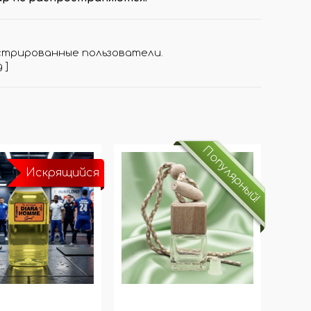
стрированные пользователи.
д
]
Популярный!
Искрящийся