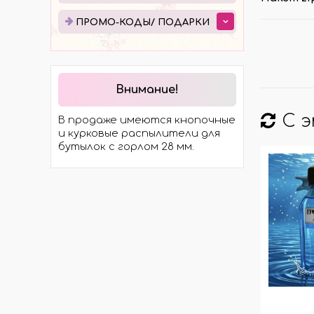
ЭЛЕКТРОТРАНСПОРТА
ПРО
ПРОМО-КОДЫ/ ПОДАРКИ
МОСТЫ
ПОД
ХОДОВАЯ ЧАСТЬ
ЭЛЕКТРОМОТОРЫ И
КОМПЛЕКТЫ
Внимание!
ГИДРАВЛИКА
С 
В продаже имеются кнопочные
КОЛЁСА И ШИНЫ
и курковые распылители для
бутылок с горлом 28 мм.