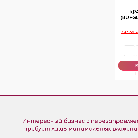
КР
(BURGL
643.00 р
-
Интересный бизнес с перезаправля
требует лишь минимальных вложени