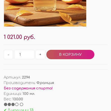
1 021.00 руб.
-
+
Артикул
:
2294
Производитель
:
Франция
Без содержания спирта!
Единица
:
100 мл
Вес
:
130.00
⚫⚫⚫⚪ ⚪
✔ В наличии:
13