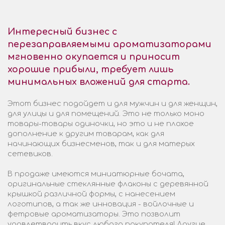
Интересный бизнес с
перезаправляемыми ароматизаторами
мгновенно окупается и приносит
хорошие прибыли, требует лишь
минимальных вложений для старта.
Этот бизнес подойдет и для мужчин и для женщин,
для улицы и для помещений. Это не только моно
товары-товары одиночки, но это и не плохое
дополнение к другим товарам, как для
начинающих бизнесменов, так и для матерых
сетевиков.
В продаже имеются миниатюрные бочата,
оригинальные стеклянные флаконы с деревянной
крышкой различной формы, с нанесением
логотипов, а так же инновация - войлочные и
фетровые ароматизаторы. Это позволит
удовлетворить вкус любого покупателя! Другие