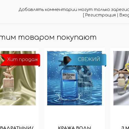
МО-КОДЫ
Добавлять комментарии могут только зареги
[
Регистрация
|
Вхо
АРКИ
(при заказе от 10 000 ₽)
этим товаром покупают
Хит продаж
СВЕЖИЙ
 КВАДРАТНЫЙ/
КРАЖА ВОДЫ
3 