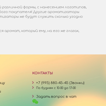
 различной формы, с нанесением логотипов,
бого покупателя! Другие ароматизаторы
тизаторы же будут служить сколько угодно
аромат, который ему, на его же глазах,
КОНТАКТЫ
ицу
+7 (995) 880-45-45 (Звонки)
По будням с 10-00 до 17-00
и
Задать вопрос в чат