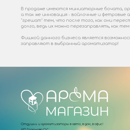
В продаже имеются миниатюрные бочата, ори
а так же инновация - войлочные и фетровые
"грешат" тем, что после того, как они пере
долго, ведь их можно перезаправлять, как тем
Фишкой данного бизнеса является возможност
заправляют в выбранный ароматизатор!
Отдушки и ароматизаторы в авто, в дом, в офис!
ИП Горюнова О.С.