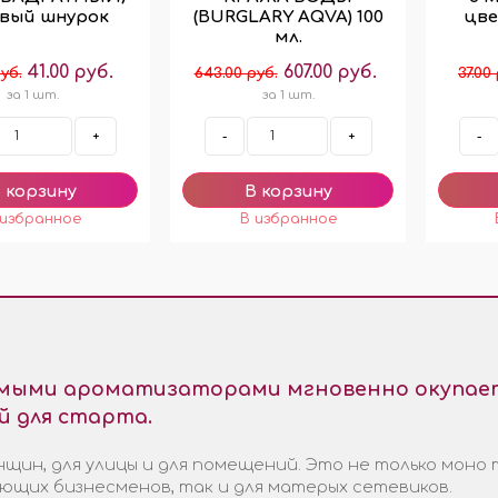
евый шнурок
(BURGLARY AQVA) 100
цве
мл.
41.00 руб.
607.00 руб.
уб.
643.00 руб.
37.00
за 1 шт.
за 1 шт.
+
-
+
-
емыми ароматизаторами мгновенно окупает
й для старта.
щин, для улицы и для помещений. Это не только моно 
ающих бизнесменов, так и для матерых сетевиков.