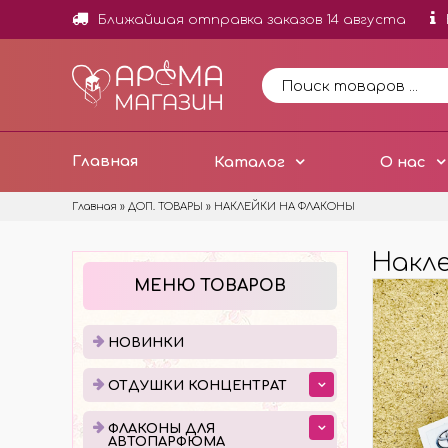
Ближайшая отправка заказов 14 августа
Главная
Каталог
О нас
Главная
»
ДОП. ТОВАРЫ
»
НАКЛЕЙКИ НА ФЛАКОНЫ
Накле
НОВИНКИ
ОТД
МЕНЮ ТОВАРОВ
ОТДУ
МИНИ
НОВИНКИ
ОТДУ
ОТДУШКИ КОНЦЕНТРАТ
ОТДУ
ДОБА
ФЛАКОНЫ ДЛЯ
АВТОПАРФЮМА