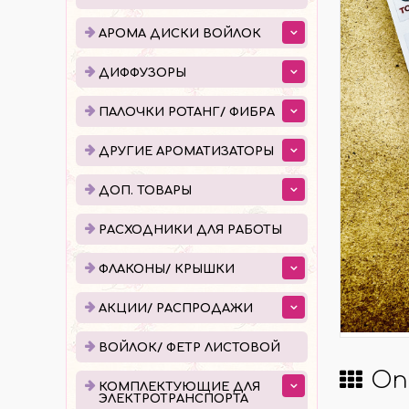
ДИФФУЗОРЫ
ПАЛ
АРОМА ДИСКИ ВОЙЛОК
ЕМКОСТИ ДЛЯ ДИФФУЗОРОВ
ПОШ
ДИФФУЗОРЫ
ГОТОВЫЕ ДИФФУЗОРЫ
УПАК
ПАЛОЧКИ РОТАНГ/ ФИБРА
ЖИДКОСТЬ ДЛЯ ДИФФУЗОРОВ
ДРУГИЕ АРОМАТИЗАТОРЫ
ДОП. ТОВАРЫ
РАСХОДНИКИ ДЛЯ РАБОТЫ
ФЛА
РАСХОДНИКИ ДЛЯ РАБОТЫ
КАПЕ
ФЛАКОНЫ/ КРЫШКИ
РОЛЛ
АКЦИИ/ РАСПРОДАЖИ
АТОМ
КРЫШ
ВОЙЛОК/ ФЕТР ЛИСТОВОЙ
Оп
КОМПЛЕКТУЮЩИЕ ДЛЯ
КОМПЛЕКТУЮЩИЕ ДЛЯ
ПРО
ЭЛЕКТРОТРАНСПОРТА