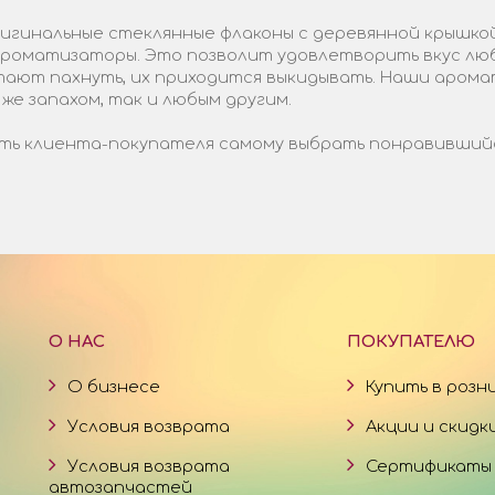
гинальные стеклянные флаконы с деревянной крышкой
 ароматизаторы. Это позволит удовлетворить вкус лю
стают пахнуть, их приходится выкидывать. Наши арома
 же запахом, так и любым другим.
ь клиента-покупателя самому выбрать понравившийся 
О НАС
ПОКУПАТЕЛЮ
О бизнесе
Купить в розн
Условия возврата
Акции и скидк
Условия возврата
Сертификаты
автозапчастей