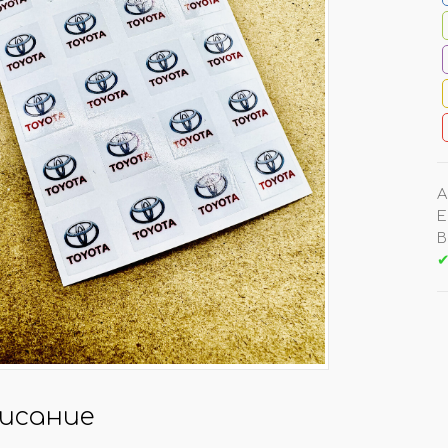
ОЧКИ РОТАНГ/ ФИБРА
ДРУГИЕ АРОМАТИЗАТ
ТУЧНО
УНИВЕРСАЛЬНЫЕ АРОМА
ОВКИ ПО 100 ШТ
НА ДЕФЛЕКТОР АВТО
А
Е
В
КОНЫ/ КРЫШКИ
АКЦИИ/ РАСПРОДАЖ
✔
ЛЬНИЦЫ/ ПЭТ
АРОМАТЫ ПО АКЦИИ
ЕРЫ (СКИДКИ!)
ТОВАРЫ ПО АКЦИИ
АЙЗЕРЫ
РАСПРОДАЖА
КИ/ РАСПЫЛИТЕЛИ
исание
МО-КОДЫ/ ПОДАРКИ