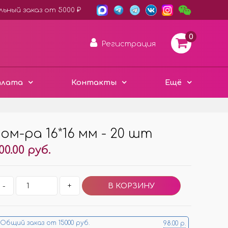
ьный заказ от 5000 ₽
0
Регистрация
плата
Контакты
Ещё
ом-ра 16*16 мм - 20 шт
АРОМА ДИСКИ ВОЙЛОК
00.00 руб.
ПЛАСТИК ХАМЕЛЕОН
3D ДЕРЕВО ЭКО
Е
-
+
ЧЁРНЫЙ СТИЛЬ
Е
МЕТАЛЛИЧЕСКИЕ
МИНИ ИЗДЕЛИЯ
Общий заказ от 15000 руб.
98.00 р.