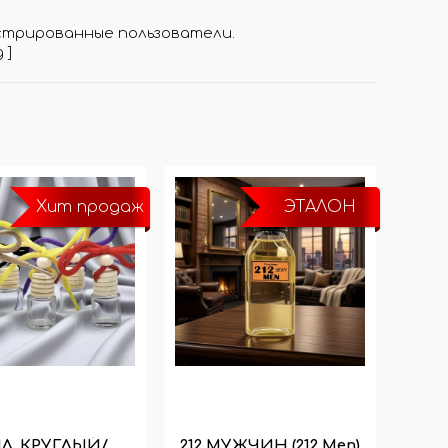
стрированные пользователи.
д
]
Хит продаж
ЭТАЛОН
МЛ. КРУГЛЫЙ/
212 МУЖЧИН (212 Men)