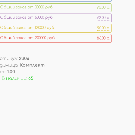
Общий заказ от 30000 руб.
95.00 р.
ОРЫ
ДОП. ТОВАРЫ
Общий заказ от 60000 руб.
92.00 р.
ДЛЯ ДЕГУСТАЦИИ АРОМАТОВ
Общий заказ от 120000 руб.
90.00 р.
КОРОБКИ/ УПАКОВКА
Общий заказ от 200000 руб.
86.00 р.
СТОЙКИ/ ПОДСТАВКИ
НАКЛЕЙКИ НА ФЛАКОНЫ
ПОДВЕСКИ (РАСПРОДАЖА!)
ртикул
:
2306
диница
:
Комплект
ес
:
1.00
И
ВОЙЛОК/ ФЕТР ЛИСТОВОЙ
 В наличии:
65