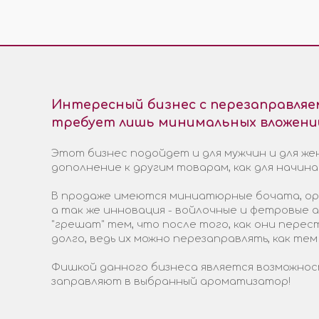
Интересный бизнес с перезаправля
требует лишь минимальных вложени
Этот бизнес подойдет и для мужчин и для жен
дополнение к другим товарам, как для начин
В продаже имеются миниатюрные бочата, ори
а так же инновация - войлочные и фетровые
"грешат" тем, что после того, как они пере
долго, ведь их можно перезаправлять, как тем
Фишкой данного бизнеса является возможност
заправляют в выбранный ароматизатор!