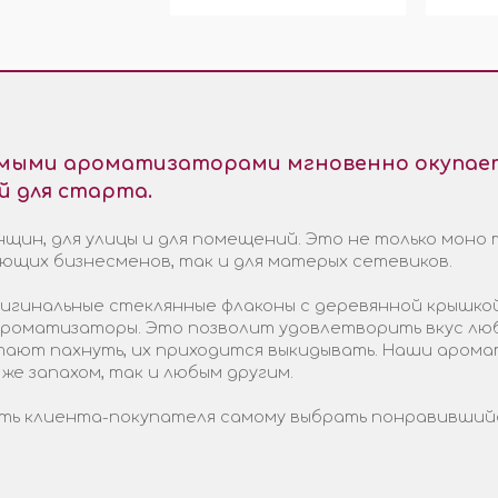
емыми ароматизаторами мгновенно окупает
й для старта.
щин, для улицы и для помещений. Это не только моно 
ающих бизнесменов, так и для матерых сетевиков.
гинальные стеклянные флаконы с деревянной крышкой
 ароматизаторы. Это позволит удовлетворить вкус лю
стают пахнуть, их приходится выкидывать. Наши арома
 же запахом, так и любым другим.
ь клиента-покупателя самому выбрать понравившийся 