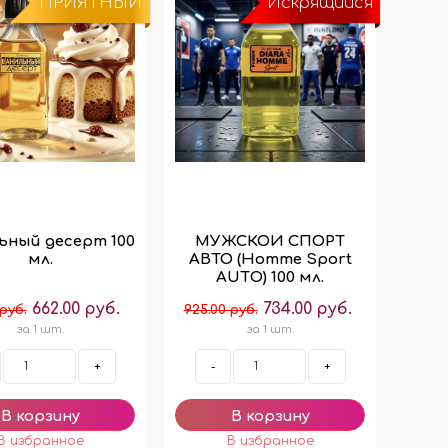
ПРИЯТНЫЙ
Искрящийся
ьный десерт 100
МУЖСКОЙ СПОРТ
мл.
АВТО (Homme Sport
AUTО) 100 мл.
662.00 руб.
734.00 руб.
 руб.
925.00 руб.
за 1 шт.
за 1 шт.
+
-
+