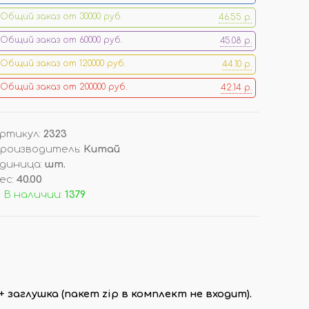
Общий заказ от 30000 руб.
46.55 р.
ОРЫ
ДОП. ТОВАРЫ
Общий заказ от 60000 руб.
45.08 р.
ДЛЯ ДЕГУСТАЦИИ АРОМАТОВ
Общий заказ от 120000 руб.
44.10 р.
КОРОБКИ/ УПАКОВКА
Общий заказ от 200000 руб.
42.14 р.
СТОЙКИ/ ПОДСТАВКИ
НАКЛЕЙКИ НА ФЛАКОНЫ
ПОДВЕСКИ (РАСПРОДАЖА!)
ртикул
:
2323
роизводитель
:
Китай
диница
:
шт.
И
ВОЙЛОК/ ФЕТР ЛИСТОВОЙ
ес
:
40.00
 В наличии:
1379
+ заглушка (пакет zip в комплект не входит).