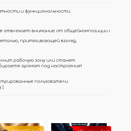
нтности и функциональности.
не отвлекает внимание от общейкомпозиции интерьер
еталью, притягивающей взгляд;
олнит рабочую зону или станет
ыбираете аромат под настроение!
стрированные пользователи.
д
]