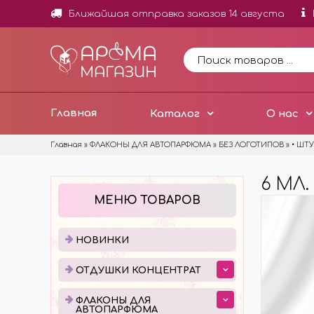
Ближайшая отправка заказов 14 августа
Главная
Каталог
О нас
Главная
»
ФЛАКОНЫ ДЛЯ АВТОПАРФЮМА
»
БЕЗ ЛОГОТИПОВ
»
• ШТ
6 МЛ.
НОВИНКИ
ОТД
МЕНЮ ТОВАРОВ
ОТДУ
МИНИ
НОВИНКИ
ОТДУ
ОТДУШКИ КОНЦЕНТРАТ
ОТДУ
ДОБА
ФЛАКОНЫ ДЛЯ
АВТОПАРФЮМА