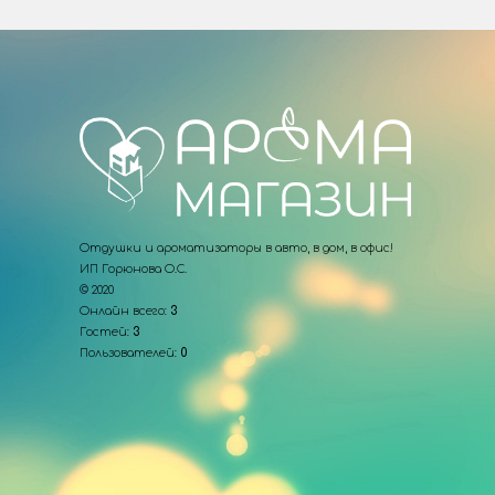
Отдушки и ароматизаторы в авто, в дом, в офис!
ИП Горюнова О.С.
© 2020
Онлайн всего:
3
Гостей:
3
Пользователей:
0