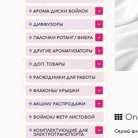
ДИФФУЗОРЫ
ПАЛ
АРОМА ДИСКИ ВОЙЛОК
ЕМКОСТИ ДЛЯ ДИФФУЗОРОВ
ПОШ
ДИФФУЗОРЫ
ГОТОВЫЕ ДИФФУЗОРЫ
УПАК
ПАЛОЧКИ РОТАНГ/ ФИБРА
ЖИДКОСТЬ ДЛЯ ДИФФУЗОРОВ
ДРУГИЕ АРОМАТИЗАТОРЫ
ДОП. ТОВАРЫ
РАСХОДНИКИ ДЛЯ РАБОТЫ
ФЛА
РАСХОДНИКИ ДЛЯ РАБОТЫ
КАПЕ
ФЛАКОНЫ/ КРЫШКИ
РОЛЛ
АКЦИИ/ РАСПРОДАЖИ
АТОМ
Оп
КРЫШ
ВОЙЛОК/ ФЕТР ЛИСТОВОЙ
КОМПЛЕКТУЮЩИЕ ДЛЯ
Серый фл
КОМПЛЕКТУЮЩИЕ ДЛЯ
ПРО
ЭЛЕКТРОТРАНСПОРТА