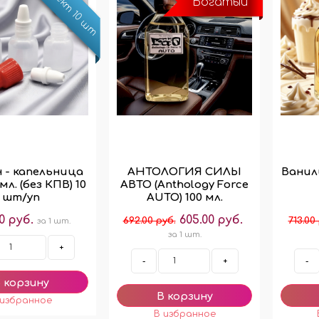
Комплект 10 шт
Богатый
 - капельница
АНТОЛОГИЯ СИЛЫ
Ванил
мл. (без КПВ) 10
АВТО (Anthology Force
шт/уп
AUTO) 100 мл.
0 руб.
605.00 руб.
692.00 руб.
713.00
за 1 шт.
за 1 шт.
+
-
+
-