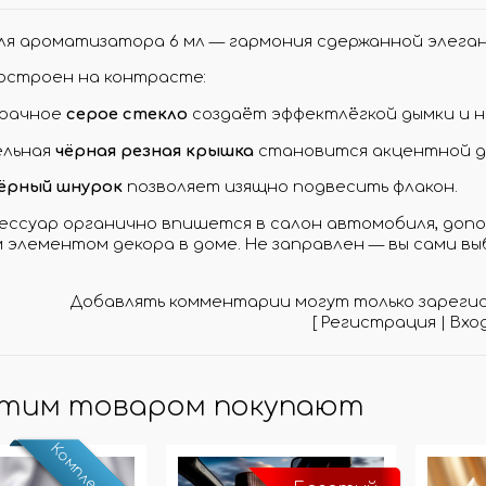
МО-КОДЫ
ля ароматизатора 6 мл — гармония сдержанной элега
АРКИ
(при заказе от 10 000 ₽)
остроен на контрасте:
зрачное
серое стекло
создаёт эффектлёгкой дымки и 
ельная
чёрная резная крышка
становится акцентной д
ёрный шнурок
позволяет изящно подвесить флакон.
сессуар органично впишется в салон автомобиля, доп
 элементом декора в доме. Не заправлен — вы сами в
Добавлять комментарии могут только зареги
[
Регистрация
|
Вхо
этим товаром покупают