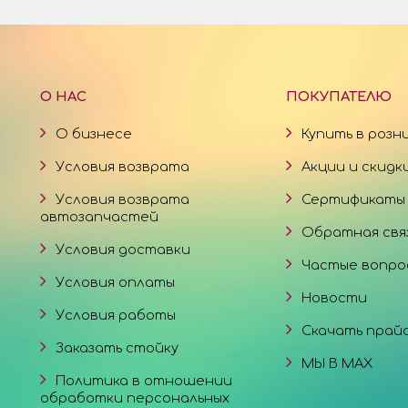
О НАС
ПОКУПАТЕЛЮ
О бизнесе
Купить в розн
Условия возврата
Акции и скидк
Условия возврата
Сертификаты
автозапчастей
Обратная свя
Условия доставки
Частые вопро
Условия оплаты
Новости
Условия работы
Скачать прай
Заказать стойку
МЫ В MAX
Политика в отношении
обработки персональных