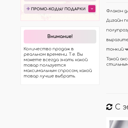
ЭЛЕКТРОТРАНСПОРТА
ПРО
ПРОМО-КОДЫ/ ПОДАРКИ
Флакон д
МОСТЫ
ПОД
Дизайн п
ХОДОВАЯ ЧАСТЬ
ЭЛЕКТРОМОТОРЫ И
полупро
КОМПЛЕКТЫ
Внимание!
выразит
ГИДРАВЛИКА
Количество продаж в
тонкий
ч
КОЛЁСА И ШИНЫ
реальном времени. Т.е. Вы
Такой ак
можете всегда знать: какой
стильным
товар пользуется
максимальным спросом, какой
товар лучше выбрать.
С 