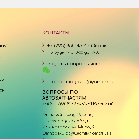
КОНТАКТЫ
ицу
+7 (995) 880-45-45 (Звонки)
По будням с 10-00 до 17-00
и
Задать вопрос в чат
зь
aromat-magazin@yandex.ru
сы
ВОПРОСЫ ПО
АВТОЗАПЧАСТЯМ:
MAX: +7(908)725-61-61 Василий
с
Оптовый склад: Россия,
Нижегородская обл., п.
Ильиногорск, ул. Мира, 2
Отправки осуществляются из г.