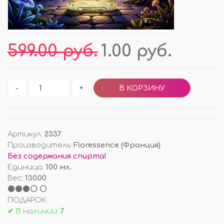
599.00 руб.
1.00 руб.
-
+
Артикул
:
2337
Производитель
:
Floressence (Франция)
Без содержания спирта!
Единица
:
100 мл.
Вес
:
130.00
⚫⚫⚫⚪ ⚪
ПОДАРОК
✔ В наличии:
7