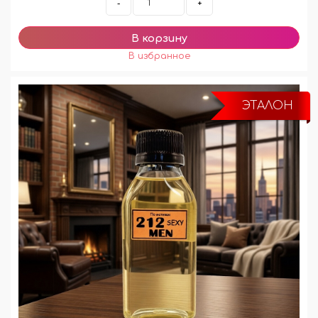
-
+
ЭТАЛОН