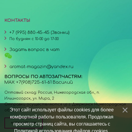
КОНТАКТЫ
+7 (995) 880-45-45 (Звонки)
По будням с 10-00 до 17-00
Задать вопрос в чат
aromat-magazin@yandex.ru
ВОПРОСЫ ПО АВТОЗАПЧАСТЯМ:
MAX: +7(908)725-61-61 Василий
Оптовый склад: Россия, Нижегородская обл., п.
Ильиногорск, ул. Мира, 2
Отправки осуществляются из г. Дзержинск Нижегородская
Этот сайт использует файлы cookies для более
область.
комфортной работы пользователя. Продолжая
просмотр страниц сайта, вы соглашаетесь с
НАПИШИТЕ НАМ
Политикой использования файлов cookies
.