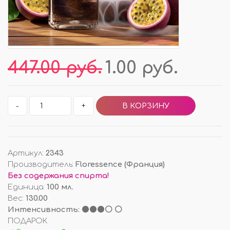
447.00 руб.
1.00 руб.
-
+
Артикул
:
2343
Производитель
:
Floressence (Франция)
Без содержания спирта!
Единица
:
100 мл.
Вес
:
130.00
Интенсивность: ⚫⚫⚫⚪ ⚪
ПОДАРОК