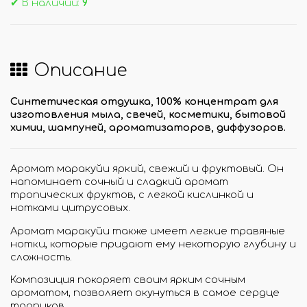
✔ В наличии:
9
Описание
Синтетическая отдушка, 100% концентрат для
изготовления мыла, свечей, косметики, бытовой
химии, шампуней, ароматизаторов, диффузоров.
Аромат маракуйи яркий, свежий и фруктовый. Он
напоминает сочный и сладкий аромат
тропических фруктов, с легкой кислинкой и
нотками цитрусовых.
Аромат маракуйи также имеет легкие травяные
нотки, которые придают ему некоторую глубину и
сложность.
Композиция покоряет своим ярким сочным
ароматом, позволяет окунуться в самое сердце
тропиков.