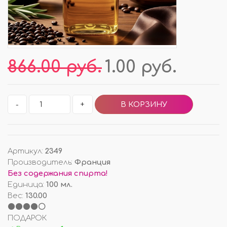
866.00 руб.
1.00 руб.
-
+
Артикул
:
2349
Производитель
:
Франция
Без содержания спирта!
Единица
:
100 мл.
Вес
:
130.00
⚫⚫⚫⚫⚪
ПОДАРОК