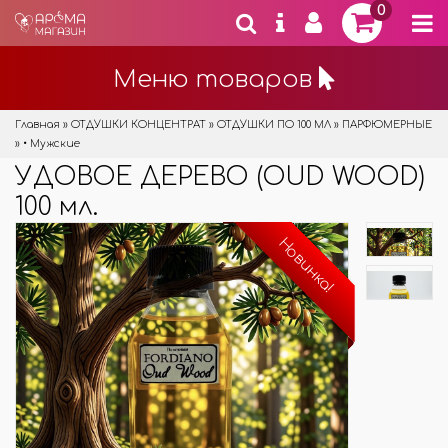
0
Меню товаров
Главная
»
ОТДУШКИ КОНЦЕНТРАТ
»
ОТДУШКИ ПО 100 МЛ
»
ПАРФЮМЕРНЫЕ
»
• Мужские
УДОВОЕ ДЕРЕВО (OUD WOOD)
100 мл.
Новинка!