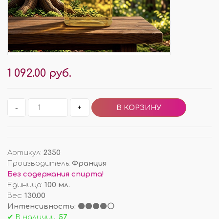
1 092.00 руб.
-
+
Артикул
:
2350
Производитель
:
Франция
Без содержания спирта!
Единица
:
100 мл.
Вес
:
130.00
Интенсивность: ⚫⚫⚫⚫⚪
✔ В наличии:
57