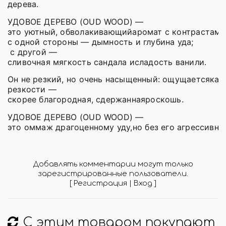
дерева.
УДОВОЕ ДЕРЕВО (OUD WOOD) —
это уютный, обволакивающийаромат с контрастами
с одной стороны — дымность и глубина уда;
с другой —
сливочная мягкость сандала исладость ванили.
Он не резкий, но очень насыщенный: ощущаетсякак
резкости —
скорее благородная, сдержаннаяроскошь.
УДОВОЕ ДЕРЕВО (OUD WOOD)
—
это
оммаж
драгоценному
уду,
но
без
его
агрессивно
Добавлять комментарии могут только
зарегистрированные пользователи.
[
Регистрация
|
Вход
]
С этим товаром покупают