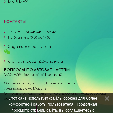
МЫ В MAX
КОНТАКТЫ
+7 (995) 880-45-45 (Звонки)
По будням с 10-00 до 17-00
Задать вопрос в чат
aromat-magazin@yandex.ru
ВОПРОСЫ ПО АВТОЗАПЧАСТЯМ:
MAX: +7(908)725-61-61 Василий
Оптовый склад: Россия, Нижегородская обл., п.
Ильиногорск, ул. Мира, 2
Отправки осуществляются из г. Дзержинск Нижегородская
Этот сайт использует файлы cookies для более
область.
комфортной работы пользователя. Продолжая
просмотр страниц сайта, вы соглашаетесь с
НАПИШИТЕ НАМ