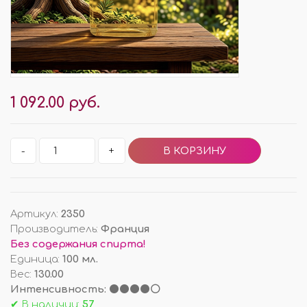
1 092.00 руб.
-
+
Артикул
:
2350
Производитель
:
Франция
Без содержания спирта!
Единица
:
100 мл.
Вес
:
130.00
Интенсивность: ⚫⚫⚫⚫⚪
✔ В наличии:
57