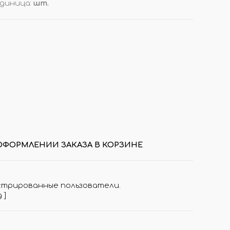
диница
:
шт.
ОРЫ
ДОП. ТОВАРЫ
ДЛЯ ДЕГУСТАЦИИ АРОМАТОВ
КОРОБКИ/ УПАКОВКА
СТОЙКИ/ ПОДСТАВКИ
НАКЛЕЙКИ НА ФЛАКОНЫ
ПОДВЕСКИ (РАСПРОДАЖА!)
И
ВОЙЛОК/ ФЕТР ЛИСТОВОЙ
ОФОРМЛЕНИИ ЗАКАЗА В КОРЗИНЕ
стрированные пользователи.
д
]