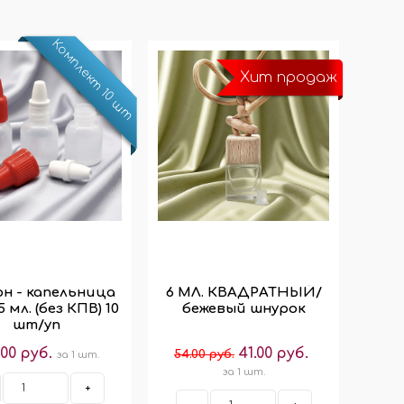
Комплект 10 шт
Хит продаж
н - капельница
6 МЛ. КВАДРАТНЫЙ/
 мл. (без КПВ) 10
бежевый шнурок
шт/уп
.00 руб.
41.00 руб.
54.00 руб.
за 1 шт.
за 1 шт.
+