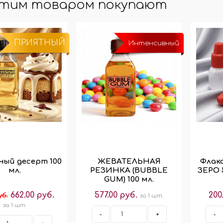
этим товаром покупают
МО-КОДЫ
АРКИ
(при заказе от 10 000 ₽)
ПРИЯТНЫЙ
Интенсивный
ный десерт 100
ЖЕВАТЕЛЬНАЯ
Флако
мл.
РЕЗИНКА (BUBBLE
ЗЕРО 5
GUM) 100 мл.
662.00 руб.
577.00 руб.
200
уб.
за 1 шт.
за 1 шт.
-
+
-