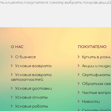
ь клиента-покупателя самому выбрать понравившийся 
О НАС
ПОКУПАТЕЛЮ
О бизнесе
Купить в розн
Условия возврата
Акции и скидк
Условия возврата
Сертификаты
автозапчастей
Обратная свя
Условия доставки
Частые вопро
Условия оплаты
Новости
Условия работы
Скачать прай