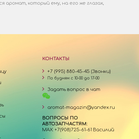
аромат, который ему, на его же глазах,
КОНТАКТЫ
ицу
+7 (995) 880-45-45 (Звонки)
По будням с 10-00 до 17-00
и
Задать вопрос в чат
зь
aromat-magazin@yandex.ru
сы
ВОПРОСЫ ПО
АВТОЗАПЧАСТЯМ:
MAX: +7(908)725-61-61 Василий
с