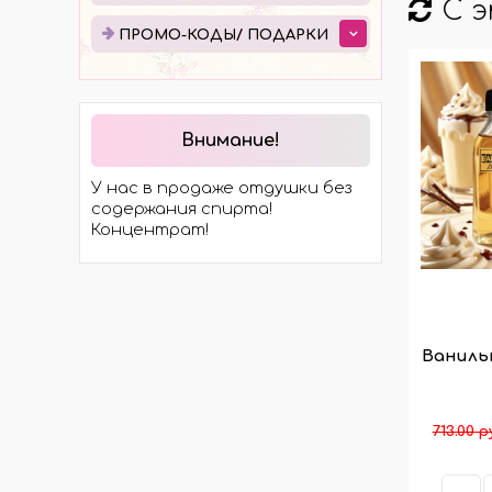
С 
ЭЛЕКТРОТРАНСПОРТА
ПРО
ПРОМО-КОДЫ/ ПОДАРКИ
МОСТЫ
ПОД
ХОДОВАЯ ЧАСТЬ
ЭЛЕКТРОМОТОРЫ И
КОМПЛЕКТЫ
Внимание!
ГИДРАВЛИКА
У нас в продаже отдушки без
КОЛЁСА И ШИНЫ
содержания спирта!
Концентрат!
Ваниль
713.00 р