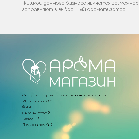
Фишкой данного бизнеса является возможност
заправляют в выбранный ароматизатор!
Отдушки и ароматизаторы в авто, в дом, в офис!
ИП Горюнова О.С.
© 2020
Онлайн всего:
2
Гостей:
2
Пользователей:
0