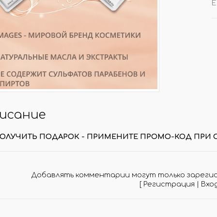
Е
ОЧКИ РОТАНГ/ ФИБРА
ДРУГИЕ АРОМАТИЗАТ
ТУЧНО
УНИВЕРСАЛЬНЫЕ АРОМА
ОВКИ ПО 100 ШТ
НА ДЕФЛЕКТОР АВТО
исание
КОНЫ/ КРЫШКИ
АКЦИИ/ РАСПРОДАЖ
ОЛУЧИТЬ ПОДАРОК - ПРИМЕНИТЕ ПРОМО-КОД ПРИ 
ЛЬНИЦЫ/ ПЭТ
АРОМАТЫ ПО АКЦИИ
ЕРЫ (СКИДКИ!)
ТОВАРЫ ПО АКЦИИ
АЙЗЕРЫ
РАСПРОДАЖА
Добавлять комментарии могут только зареги
КИ/ РАСПЫЛИТЕЛИ
[
Регистрация
|
Вхо
МО-КОДЫ/ ПОДАРКИ