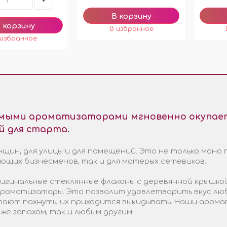
+
емыми ароматизаторами мгновенно окупает
й для старта.
щин, для улицы и для помещений. Это не только моно 
ающих бизнесменов, так и для матерых сетевиков.
гинальные стеклянные флаконы с деревянной крышкой
 ароматизаторы. Это позволит удовлетворить вкус лю
стают пахнуть, их приходится выкидывать. Наши арома
 же запахом, так и любым другим.