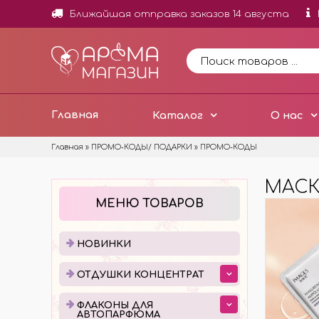
Ближайшая отправка заказов 14 августа
Главная
Каталог
О нас
Главная
»
ПРОМО-КОДЫ/ ПОДАРКИ
»
ПРОМО-КОДЫ
МАСК
НОВИНКИ
ОТД
МЕНЮ ТОВАРОВ
ОТДУ
МИНИ
НОВИНКИ
ОТДУ
ОТДУШКИ КОНЦЕНТРАТ
ОТДУ
ДОБА
ФЛАКОНЫ ДЛЯ
АВТОПАРФЮМА