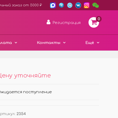
ьный заказ от 5000 ₽
0
Регистрация
плата
Контакты
Ещё
АРОМА ДИСКИ ВОЙЛОК
Цену уточняйте
ПЛАСТИК ХАМЕЛЕОН
3D ДЕРЕВО ЭКО
жидается поступление
Е
ЧЁРНЫЙ СТИЛЬ
Е
МЕТАЛЛИЧЕСКИЕ
МИНИ ИЗДЕЛИЯ
ртикул
:
2354