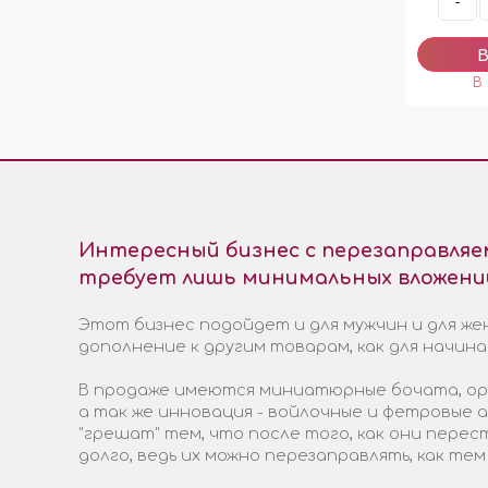
-
Интересный бизнес с перезаправля
требует лишь минимальных вложени
Этот бизнес подойдет и для мужчин и для жен
дополнение к другим товарам, как для начин
В продаже имеются миниатюрные бочата, ори
а так же инновация - войлочные и фетровые
"грешат" тем, что после того, как они пере
долго, ведь их можно перезаправлять, как тем