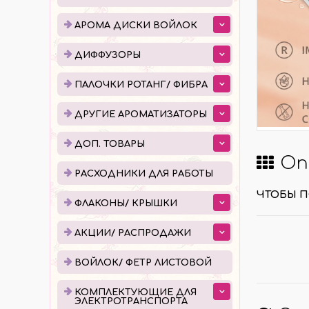
ДИФФУЗОРЫ
ПАЛ
АРОМА ДИСКИ ВОЙЛОК
ЕМКОСТИ ДЛЯ ДИФФУЗОРОВ
ПОШ
ДИФФУЗОРЫ
ГОТОВЫЕ ДИФФУЗОРЫ
УПАК
ПАЛОЧКИ РОТАНГ/ ФИБРА
ЖИДКОСТЬ ДЛЯ ДИФФУЗОРОВ
ДРУГИЕ АРОМАТИЗАТОРЫ
ДОП. ТОВАРЫ
Оп
РАСХОДНИКИ ДЛЯ РАБОТЫ
ФЛА
РАСХОДНИКИ ДЛЯ РАБОТЫ
ЧТОБЫ П
КАПЕ
ФЛАКОНЫ/ КРЫШКИ
РОЛЛ
АКЦИИ/ РАСПРОДАЖИ
АТОМ
КРЫШ
ВОЙЛОК/ ФЕТР ЛИСТОВОЙ
КОМПЛЕКТУЮЩИЕ ДЛЯ
КОМПЛЕКТУЮЩИЕ ДЛЯ
ПРО
ЭЛЕКТРОТРАНСПОРТА