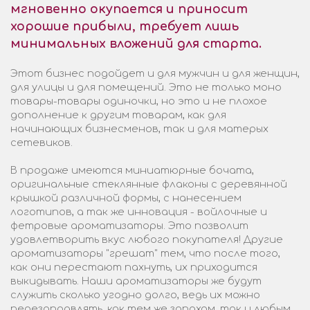
мгновенно окупается и приносит
хорошие прибыли, требует лишь
минимальных вложений для старта.
Этот бизнес подойдет и для мужчин и для женщин,
для улицы и для помещений. Это не только моно
товары-товары одиночки, но это и не плохое
дополнение к другим товарам, как для
начинающих бизнесменов, так и для матерых
сетевиков.
В продаже имеются миниатюрные бочата,
оригинальные стеклянные флаконы с деревянной
крышкой различной формы, с нанесением
логотипов, а так же инновация - войлочные и
фетровые ароматизаторы. Это позволит
удовлетворить вкус любого покупателя! Другие
ароматизаторы "грешат" тем, что после того,
как они перестают пахнуть, их приходится
выкидывать. Наши ароматизаторы же будут
служить сколько угодно долго, ведь их можно
перезаправлять, как тем же запахом, так и любым