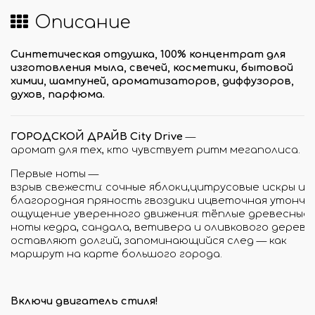
Описание
Синтетическая отдушка, 100% концентрат для
изготовления мыла, свечей, косметики, бытовой
химии, шампуней, ароматизаторов, диффузоров,
духов, парфюма.
ГОРОДСКОЙ ДРАЙВ City Drive
—
аромат для тех, кто чувствует ритм мегаполиса.
Первые ноты —
взрыв свежести: сочные яблоки,цитрусовые искры и 
благородная пряность гвоздики ицветочная утончён
ощущение уверенного движения: тёплые древесные
ноты кедра, сандала, ветивера и оливкового дерева
оставляют долгий, запоминающийся след — как
маршрут на карте большого города.
Включи двигатель стиля!