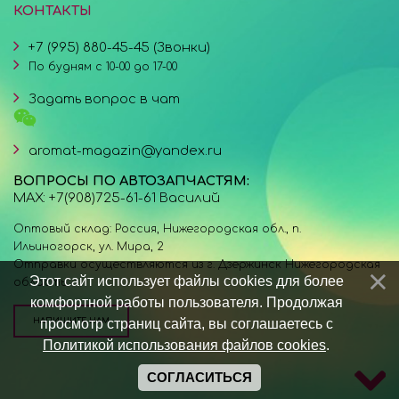
КОНТАКТЫ
+7 (995) 880-45-45 (Звонки)
По будням с 10-00 до 17-00
Задать вопрос в чат
aromat-magazin@yandex.ru
ВОПРОСЫ ПО АВТОЗАПЧАСТЯМ:
MAX: +7(908)725-61-61 Василий
Оптовый склад: Россия, Нижегородская обл., п.
Ильиногорск, ул. Мира, 2
Отправки осуществляются из г. Дзержинск Нижегородская
Этот сайт использует файлы cookies для более
область.
комфортной работы пользователя. Продолжая
просмотр страниц сайта, вы соглашаетесь с
НАПИШИТЕ НАМ
Политикой использования файлов cookies
.
СОГЛАСИТЬСЯ