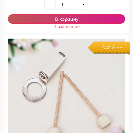
-
+
Для 6 мл