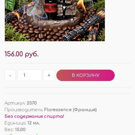
156.00 руб.
-
+
Артикул
:
2370
Производитель
:
Floressence (Франция)
Без содержания спирта!
Единица
:
12 мл.
Вес
:
15.00