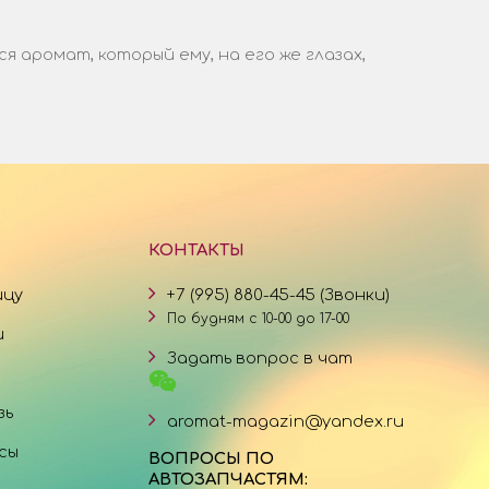
аромат, который ему, на его же глазах,
КОНТАКТЫ
ицу
+7 (995) 880-45-45 (Звонки)
По будням с 10-00 до 17-00
и
Задать вопрос в чат
зь
aromat-magazin@yandex.ru
сы
ВОПРОСЫ ПО
АВТОЗАПЧАСТЯМ: