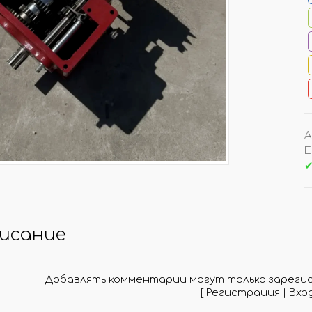
ОЧКИ РОТАНГ/ ФИБРА
ДРУГИЕ АРОМАТИЗАТ
ТУЧНО
УНИВЕРСАЛЬНЫЕ АРОМА
ОВКИ ПО 100 ШТ
НА ДЕФЛЕКТОР АВТО
А
Е
✔
КОНЫ/ КРЫШКИ
АКЦИИ/ РАСПРОДАЖ
ЛЬНИЦЫ/ ПЭТ
АРОМАТЫ ПО АКЦИИ
ЕРЫ (СКИДКИ!)
ТОВАРЫ ПО АКЦИИ
исание
АЙЗЕРЫ
РАСПРОДАЖА
КИ/ РАСПЫЛИТЕЛИ
Добавлять комментарии могут только зареги
[
Регистрация
|
Вхо
МО-КОДЫ/ ПОДАРКИ