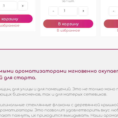
за 1 шт.
+
-
+
-
емыми ароматизаторами мгновенно окупает
й для старта.
щин, для улицы и для помещений. Это не только моно 
ающих бизнесменов, так и для матерых сетевиков.
гинальные стеклянные флаконы с деревянной крышкой
 ароматизаторы. Это позволит удовлетворить вкус лю
стают пахнуть, их приходится выкидывать. Наши арома