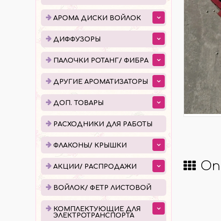
ДИФФУЗОРЫ
ПАЛ
АРОМА ДИСКИ ВОЙЛОК
ЕМКОСТИ ДЛЯ ДИФФУЗОРОВ
ПОШ
ДИФФУЗОРЫ
ГОТОВЫЕ ДИФФУЗОРЫ
УПАК
ПАЛОЧКИ РОТАНГ/ ФИБРА
ЖИДКОСТЬ ДЛЯ ДИФФУЗОРОВ
ДРУГИЕ АРОМАТИЗАТОРЫ
ДОП. ТОВАРЫ
РАСХОДНИКИ ДЛЯ РАБОТЫ
ФЛА
РАСХОДНИКИ ДЛЯ РАБОТЫ
КАПЕ
ФЛАКОНЫ/ КРЫШКИ
РОЛЛ
Оп
АКЦИИ/ РАСПРОДАЖИ
АТОМ
КРЫШ
ВОЙЛОК/ ФЕТР ЛИСТОВОЙ
КОМПЛЕКТУЮЩИЕ ДЛЯ
КОМПЛЕКТУЮЩИЕ ДЛЯ
ПРО
ЭЛЕКТРОТРАНСПОРТА