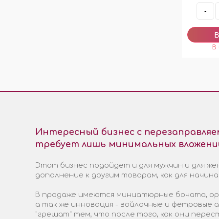
-
Интересный бизнес с перезаправля
требует лишь минимальных вложени
Этот бизнес подойдет и для мужчин и для жен
дополнение к другим товарам, как для начин
В продаже имеются миниатюрные бочата, ори
а так же инновация - войлочные и фетровые
"грешат" тем, что после того, как они пере