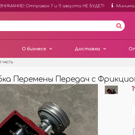
ВНИМАНИЕ! Отправок 7 и 11 августа НЕ БУДЕТ!
Минимал
О бизнесе
Доставка
О
 ЧАСТЬ
бка Перемены Передач с Фрикци
УШКИ КОНЦЕНТРАТ
ФЛАКОНЫ ДЛЯ
АВТОПАРФЮМА
1
ШКИ ПО 100 МЛ
БЕЗ ЛОГОТИПОВ
АТЮРЫ ПО 12 МЛ
С ЛОГОТИПАМИ НА СТЕКЛ
ШКИ ПО 250 МЛ
С ЛОГОТИПАМИ НА КРЫШК
ШКИ ОТ 1 ЛИТРА
ДЕРЕВЯННЫЕ БОЧОНКИ
ВКИ К ОТДУШКАМ