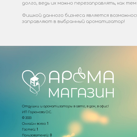
долго, ведь их можно перезаправлять, как тем
Фишкой данного бизнеса является возможност
заправляют в выбранный ароматизатор!
Отдушки и ароматизаторы в авто, в дом, в офис!
ИП Горюнова О.С.
© 2020
Онлайн всего:
1
Гостей:
1
Пользователей:
0