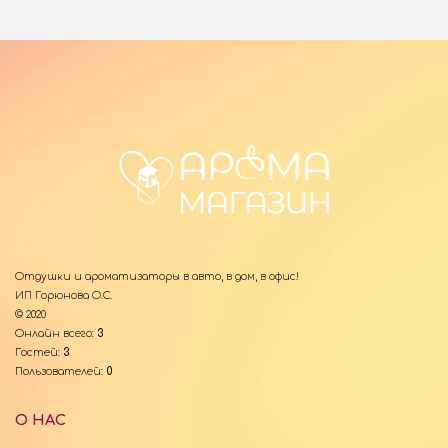
Отдушки и ароматизаторы в авто, в дом, в офис!
ИП Горюнова О.С.
© 2020
Онлайн всего:
3
Гостей:
3
Пользователей:
0
О НАС