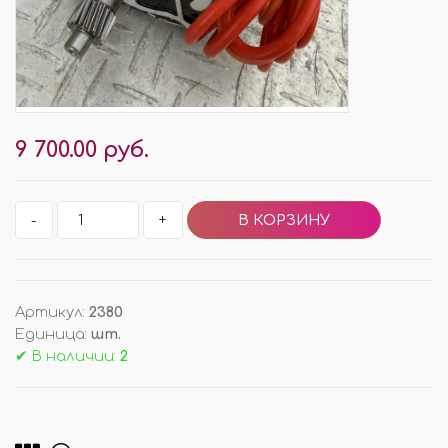
9 700.00 руб.
-
+
Артикул
:
2380
Единица
:
шт.
✔ В наличии:
2