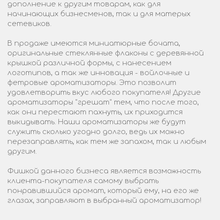
дополнение к другим товарам, как для
начинающих бизнесменов, так и для матерых
сетевиков.
В продаже имеются миниатюрные бочата,
оригинальные стеклянные флаконы с деревянной
крышкой различной формы, с нанесением
логотипов, а так же инновация - войлочные и
фетровые ароматизаторы. Это позволит
удовлетворить вкус любого покупателя! Другие
ароматизаторы "грешат" тем, что после того,
как они перестают пахнуть, их приходится
выкидывать. Наши ароматизаторы же будут
служить сколько угодно долго, ведь их можно
перезаправлять, как тем же запахом, так и любым
другим.
Фишкой данного бизнеса является возможность
клиента-покупателя самому выбрать
понравившийся аромат, который ему, на его же
глазах, заправляют в выбранный ароматизатор!