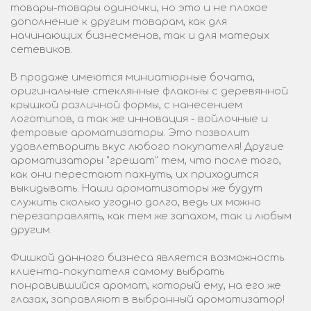
товары-товары одиночки, но это и не плохое
дополнение к другим товарам, как для
начинающих бизнесменов, так и для матерых
сетевиков.
В продаже имеются миниатюрные бочата,
оригинальные стеклянные флаконы с деревянной
крышкой различной формы, с нанесением
логотипов, а так же инновация - войлочные и
фетровые ароматизаторы. Это позволит
удовлетворить вкус любого покупателя! Другие
ароматизаторы "грешат" тем, что после того,
как они перестают пахнуть, их приходится
выкидывать. Наши ароматизаторы же будут
служить сколько угодно долго, ведь их можно
перезаправлять, как тем же запахом, так и любым
другим.
Фишкой данного бизнеса является возможность
клиента-покупателя самому выбрать
понравившийся аромат, который ему, на его же
глазах, заправляют в выбранный ароматизатор!