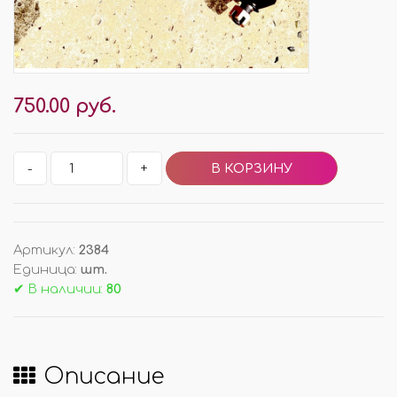
750.00 руб.
-
+
Артикул
:
2384
Единица
:
шт.
✔ В наличии:
80
Описание