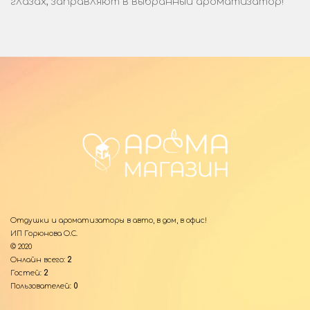
глазах, заправляют в выбранный ароматизатор!
Отдушки и ароматизаторы в авто, в дом, в офис!
ИП Горюнова О.С.
© 2020
Онлайн всего:
2
Гостей:
2
Пользователей:
0