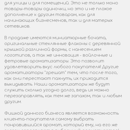
для улицы и для помещений. Это не только моно
товары-товары одиночки, но это и не плохое
дополнение к другим товарам, как для
начинающих бизнесменов, так и для матерых
сетевиков.
В продаже имеются миниатюрные бочата,
оригинальные стеклянные флаконы с деревянной
крышкой различной формы, с нанесением
логотипов, а так же инновация - войлочные и
фетровые ароматизаторы. Это позволит
удовлетворить вкус любого покупателя! Другие
ароматизаторы "грешат" тем, что после того,
как они перестают пахнуть, их приходится
выкидывать. Наши ароматизаторы же будут
служить сколько угодно долго, ведь их можно
перезаправлять, как тем же запахом, так и любым
другим.
Фишкой данного бизнеса является возможность
клиента-покупателя самому выбрать
понравившийся аромат, который ему, на его же