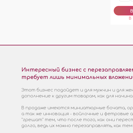
Интересный бизнес с перезаправля
требует лишь минимальных вложени
Этот бизнес подойдет и для мужчин и для жен
дополнение к другим товарам, как для начин
В продаже имеются миниатюрные бочата, ори
а так же инновация - войлочные и фетровые
"грешат" тем, что после того, как они пере
долго, ведь их можно перезаправлять, как тем