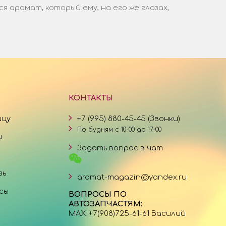
аромат, который ему, на его же глазах,
КОНТАКТЫ
ицу
+7 (995) 880-45-45 (Звонки)
По будням с 10-00 до 17-00
и
Задать вопрос в чат
зь
aromat-magazin@yandex.ru
сы
ВОПРОСЫ ПО
АВТОЗАПЧАСТЯМ:
MAX: +7(908)725-61-61 Василий