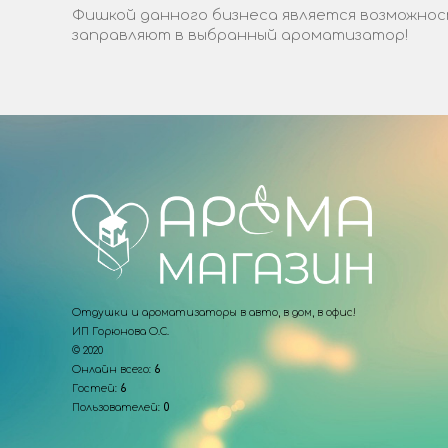
Фишкой данного бизнеса является возможност
заправляют в выбранный ароматизатор!
Отдушки и ароматизаторы в авто, в дом, в офис!
ИП Горюнова О.С.
© 2020
Онлайн всего:
6
Гостей:
6
Пользователей:
0