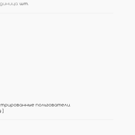
диница
:
шт.
ОРЫ
ДОП. ТОВАРЫ
ДЛЯ ДЕГУСТАЦИИ АРОМАТОВ
КОРОБКИ/ УПАКОВКА
СТОЙКИ/ ПОДСТАВКИ
НАКЛЕЙКИ НА ФЛАКОНЫ
ПОДВЕСКИ (РАСПРОДАЖА!)
И
ВОЙЛОК/ ФЕТР ЛИСТОВОЙ
стрированные пользователи.
д
]