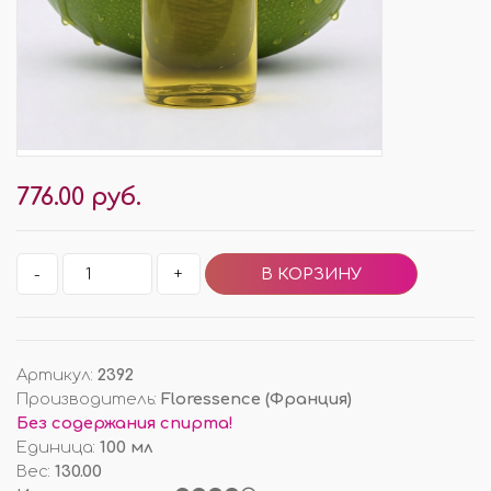
776.00 руб.
-
+
Артикул
:
2392
Производитель
:
Floressence (Франция)
Без содержания спирта!
Единица
:
100 мл
Вес
:
130.00