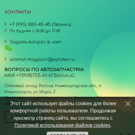
КОНТАКТЫ
+7 (995) 880-45-45 (Звонки)
По будням с 10-00 до 17-00
Задать вопрос в чат
aromat-magazin@yandex.ru
ВОПРОСЫ ПО АВТОЗАПЧАСТЯМ:
MAX: +7(908)725-61-61 Василий
Оптовый склад: Россия, Нижегородская обл., п.
Ильиногорск, ул. Мира, 2
Отправки осуществляются из г. Дзержинск Нижегородская
Этот сайт использует файлы cookies для более
область.
комфортной работы пользователя. Продолжая
просмотр страниц сайта, вы соглашаетесь с
НАПИШИТЕ НАМ
Политикой использования файлов cookies
.