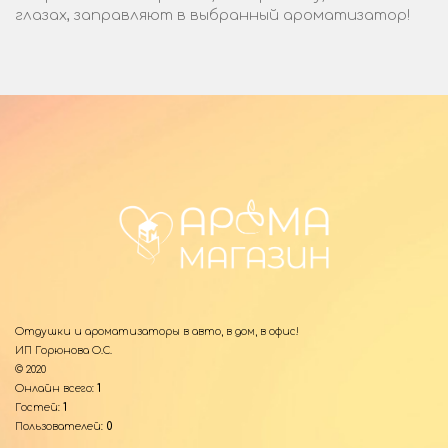
глазах, заправляют в выбранный ароматизатор!
Отдушки и ароматизаторы в авто, в дом, в офис!
ИП Горюнова О.С.
© 2020
Онлайн всего:
1
Гостей:
1
Пользователей:
0