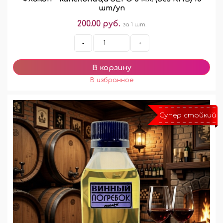
шт/уп
200.00 руб.
за 1 шт.
-
+
Супер стойкий