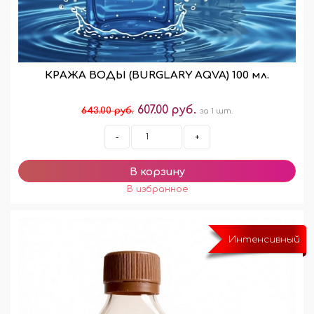
КРАЖА ВОДЫ (BURGLARY AQVA) 100 мл.
607.00 руб.
643.00 руб.
за 1 шт.
-
+
Интенсивный