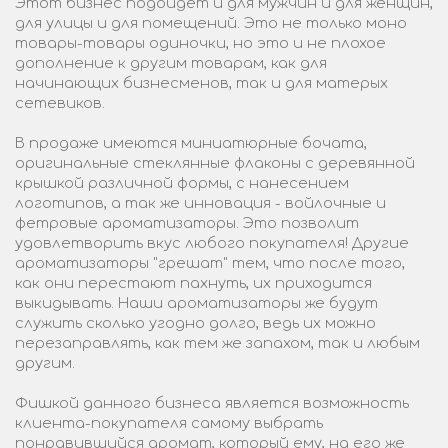
Этот бизнес подойдет и для мужчин и для женщин,
для улицы и для помещений. Это не только моно
товары-товары одиночки, но это и не плохое
дополнение к другим товарам, как для
начинающих бизнесменов, так и для матерых
сетевиков.
В продаже имеются миниатюрные бочата,
оригинальные стеклянные флаконы с деревянной
крышкой различной формы, с нанесением
логотипов, а так же инновация - войлочные и
фетровые ароматизаторы. Это позволит
удовлетворить вкус любого покупателя! Другие
ароматизаторы "грешат" тем, что после того,
как они перестают пахнуть, их приходится
выкидывать. Наши ароматизаторы же будут
служить сколько угодно долго, ведь их можно
перезаправлять, как тем же запахом, так и любым
другим.
Фишкой данного бизнеса является возможность
клиента-покупателя самому выбрать
понравившийся аромат, который ему, на его же