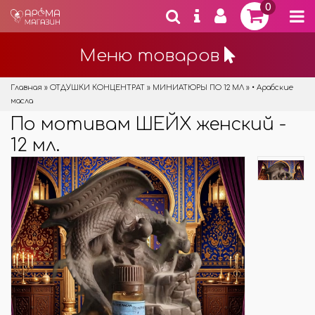
0
Меню товаров
Главная
»
ОТДУШКИ КОНЦЕНТРАТ
»
МИНИАТЮРЫ ПО 12 МЛ
»
• Арабские
масла
По мотивам ШЕЙХ женский -
12 мл.