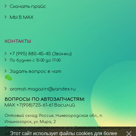
Скачать прайс
МЫ В MAX
КОНТАКТЫ
+7 (995) 880-45-45 (Звонки)
По будням с 10-00 до 17-00
Задать вопрос в чат
aromat-magazin@yandex.ru
ВОПРОСЫ ПО АВТОЗАПЧАСТЯМ:
MAX: +7(908)725-61-61 Василий
Оптовый склад: Россия, Нижегородская обл., п.
Ильиногорск, ул. Мира, 2
Отправки осуществляются из г. Дзержинск Нижегородская
Этот сайт использует файлы cookies для более
область.