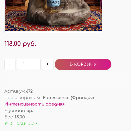
118.00 руб.
-
+
Артикул
:
672
Производитель
:
Floressence (Франция)
Интенсивность средняя
Единица
:
гр.
Вес
:
15.00
✔ В наличии:
7