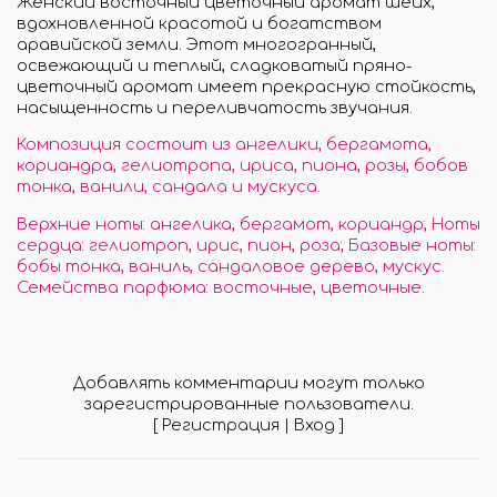
Женский восточный цветочный аромат шейх,
вдохновленной красотой и богатством
аравийской земли. Этот многогранный,
освежающий и теплый, сладковатый пряно-
цветочный аромат имеет прекрасную стойкость,
насыщенность и переливчатость звучания.
Композиция состоит из ангелики, бергамота,
кориандра, гелиотропа, ириса, пиона, розы, бобов
тонка, ванили, сандала и мускуса.
Верхние ноты: ангелика, бергамот, кориандр; Ноты
сердца: гелиотроп, ирис, пион, роза; Базовые ноты:
бобы тонка, ваниль, сандаловое дерево, мускус.
Семейства парфюма: восточные, цветочные.
Добавлять комментарии могут только
зарегистрированные пользователи.
[
Регистрация
|
Вход
]