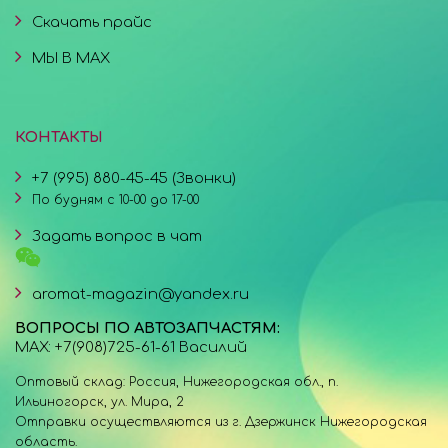
Скачать прайс
МЫ В MAX
КОНТАКТЫ
+7 (995) 880-45-45 (Звонки)
По будням с 10-00 до 17-00
Задать вопрос в чат
aromat-magazin@yandex.ru
ВОПРОСЫ ПО АВТОЗАПЧАСТЯМ:
MAX: +7(908)725-61-61 Василий
Оптовый склад: Россия, Нижегородская обл., п.
Ильиногорск, ул. Мира, 2
Отправки осуществляются из г. Дзержинск Нижегородская
область.