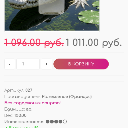
1 096.00 руб.
1 011.00 руб.
-
+
Артикул
:
827
Производитель
:
Floressence (Франция)
Без содержания спирта!
Единица
:
гр.
Вес
:
130.00
Интенсивность: ⚫⚫⚫⚫⚪