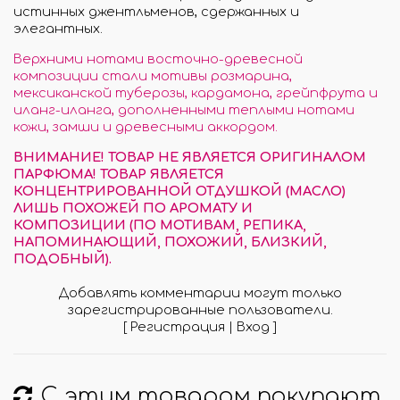
истинных джентльменов, сдержанных и
элегантных.
Верхними нотами восточно-древесной
композиции стали мотивы розмарина,
мексиканской туберозы, кардамона, грейпфрута и
иланг-иланга, дополненными теплыми нотами
кожи, замши и древесными аккордом.
ВНИМАНИЕ! ТОВАР НЕ ЯВЛЯЕТСЯ ОРИГИНАЛОМ
ПАРФЮМА! ТОВАР ЯВЛЯЕТСЯ
КОНЦЕНТРИРОВАННОЙ ОТДУШКОЙ (МАСЛО)
ЛИШЬ ПОХОЖЕЙ ПО АРОМАТУ И
КОМПОЗИЦИИ (ПО МОТИВАМ, РЕПИКА,
НАПОМИНАЮЩИЙ, ПОХОЖИЙ, БЛИЗКИЙ,
ПОДОБНЫЙ).
Добавлять комментарии могут только
зарегистрированные пользователи.
[
Регистрация
|
Вход
]
С этим товаром покупают