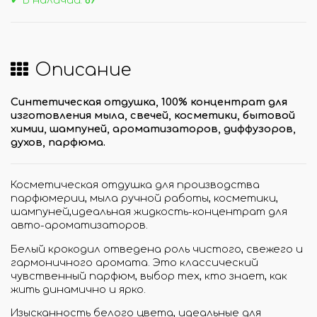
✔ В наличии:
89
Описание
Синтетическая отдушка, 100% концентрат для
изготовления мыла, свечей, косметики, бытовой
химии, шампуней, ароматизаторов, диффузоров,
духов, парфюма.
Косметическая отдушка для производства
парфюмерии, мыла ручной работы, косметики,
шампуней,идеальная жидкость-концентрат для
авто-ароматизаторов.
Белый крокодил отведена роль чистого, свежего и
гармоничного аромата. Это классический
чувственный парфюм, выбор тех, кто знает, как
жить динамично и ярко.
Изысканность белого цвета, идеальные для