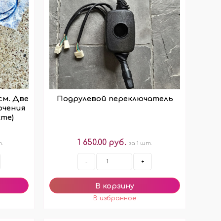
ОРЫ
ДОП. ТОВАРЫ
ДЛЯ ДЕГУСТАЦИИ АРОМАТОВ
КОРОБКИ/ УПАКОВКА
СТОЙКИ/ ПОДСТАВКИ
НАКЛЕЙКИ НА ФЛАКОНЫ
ПОДВЕСКИ (РАСПРОДАЖА!)
см. Две
Подрулевой переключатель
ючения
кте)
И
ВОЙЛОК/ ФЕТР ЛИСТОВОЙ
1 650.00 руб.
т.
за 1 шт.
-
+