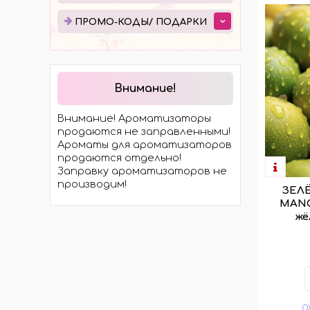
ЭЛЕКТРОТРАНСПОРТА
ПРО
ПРОМО-КОДЫ/ ПОДАРКИ
МОСТЫ
ПОД
ХОДОВАЯ ЧАСТЬ
ЭЛЕКТРОМОТОРЫ И
КОМПЛЕКТЫ
Внимание!
ГИДРАВЛИКА
Внимание! Ароматизаторы
КОЛЁСА И ШИНЫ
продаются не заправленными!
Ароматы для ароматизаторов
продаются отдельно!
Заправку ароматизаторов не
производим!
ЗЕЛ
MANG
жё
О