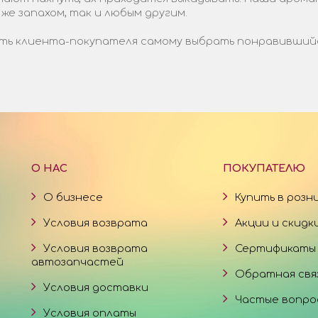
 же запахом, так и любым другим.
ь клиента-покупателя самому выбрать понравившийся 
О НАС
ПОКУПАТЕЛЮ
О бизнесе
Купить в розн
Условия возврата
Акции и скидк
Условия возврата
Сертификаты
автозапчастей
Обратная свя
Условия доставки
Частые вопро
Условия оплаты