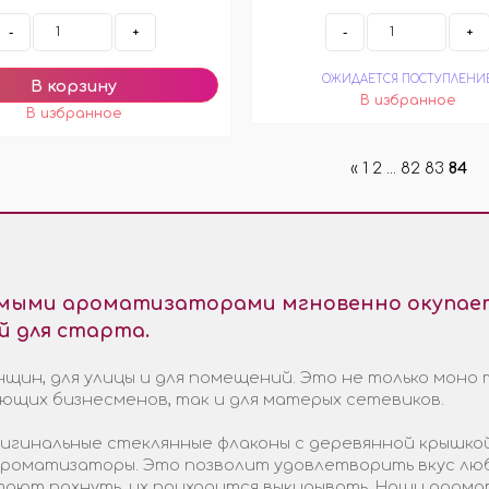
-
+
-
+
ОЖИДАЕТСЯ ПОСТУПЛЕНИ
«
1
2
...
82
83
84
емыми ароматизаторами мгновенно окупает
й для старта.
щин, для улицы и для помещений. Это не только моно 
ающих бизнесменов, так и для матерых сетевиков.
гинальные стеклянные флаконы с деревянной крышкой
 ароматизаторы. Это позволит удовлетворить вкус лю
стают пахнуть, их приходится выкидывать. Наши арома