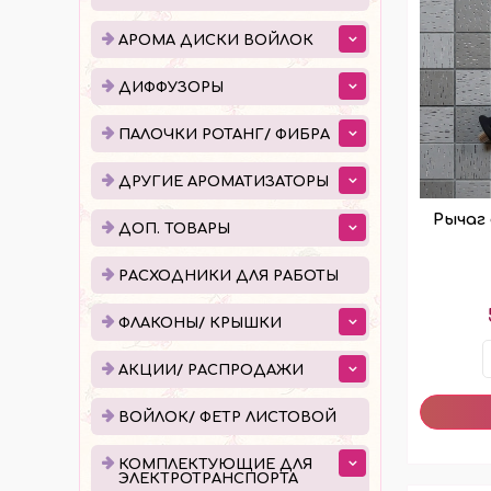
ДИФФУЗОРЫ
ПАЛ
АРОМА ДИСКИ ВОЙЛОК
ЕМКОСТИ ДЛЯ ДИФФУЗОРОВ
ПОШ
ДИФФУЗОРЫ
ГОТОВЫЕ ДИФФУЗОРЫ
УПАК
ПАЛОЧКИ РОТАНГ/ ФИБРА
ЖИДКОСТЬ ДЛЯ ДИФФУЗОРОВ
ДРУГИЕ АРОМАТИЗАТОРЫ
Рычаг
ДОП. ТОВАРЫ
РАСХОДНИКИ ДЛЯ РАБОТЫ
ФЛА
РАСХОДНИКИ ДЛЯ РАБОТЫ
КАПЕ
ФЛАКОНЫ/ КРЫШКИ
РОЛЛ
АКЦИИ/ РАСПРОДАЖИ
АТОМ
КРЫШ
ВОЙЛОК/ ФЕТР ЛИСТОВОЙ
КОМПЛЕКТУЮЩИЕ ДЛЯ
КОМПЛЕКТУЮЩИЕ ДЛЯ
ПРО
ЭЛЕКТРОТРАНСПОРТА