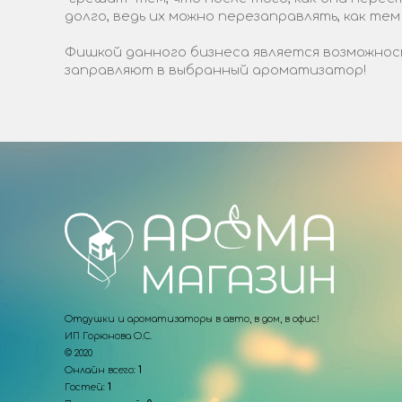
долго, ведь их можно перезаправлять, как тем
Фишкой данного бизнеса является возможност
заправляют в выбранный ароматизатор!
Отдушки и ароматизаторы в авто, в дом, в офис!
ИП Горюнова О.С.
© 2020
Онлайн всего:
1
Гостей:
1