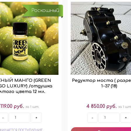
МО-КОДЫ
Роскошный
АРКИ
(при заказе от 10 000 ₽)
ЁНЫЙ МАНГО (GREEN
Редуктор моста ( разре
O LUXURY) /отдушка
1-37 (18)
лтого цвета 12 мл.
119.00 руб.
4 850.00 руб.
за 1 шт.
за 1 шт
-
+
-
+
ЖИДАЕТСЯ ПОСТУПЛЕНИЕ