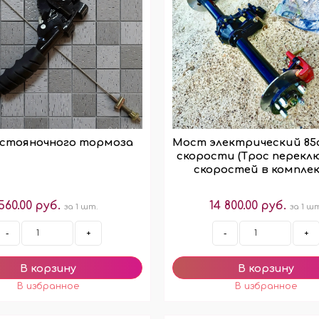
ОЧКИ РОТАНГ/ ФИБРА
ДРУГИЕ АРОМАТИЗАТ
ТУЧНО
УНИВЕРСАЛЬНЫЕ АРОМА
ОВКИ ПО 100 ШТ
НА ДЕФЛЕКТОР АВТО
 стояночного тормоза
Мост электрический 85
скорости (Трос перекл
скоростей в компле
КОНЫ/ КРЫШКИ
АКЦИИ/ РАСПРОДАЖ
560.00 руб.
14 800.00 руб.
ЛЬНИЦЫ/ ПЭТ
АРОМАТЫ ПО АКЦИИ
за 1 шт.
за 1 ш
ЕРЫ (СКИДКИ!)
ТОВАРЫ ПО АКЦИИ
-
+
-
+
АЙЗЕРЫ
РАСПРОДАЖА
КИ/ РАСПЫЛИТЕЛИ
МО-КОДЫ/ ПОДАРКИ