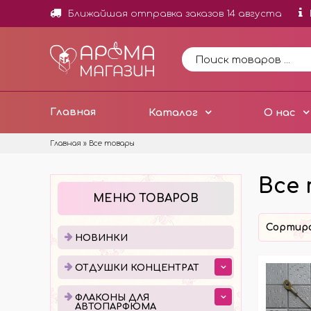
Ближайшая отправка заказов 14 августа
Главная
Каталог
О нас
Главная
»
Все товары
Все
НОВИНКИ
ОТД
МЕНЮ ТОВАРОВ
ОТДУ
Сортир
МИНИ
НОВИНКИ
ОТДУ
ОТДУШКИ КОНЦЕНТРАТ
ОТДУ
ДОБА
ФЛАКОНЫ ДЛЯ
АВТОПАРФЮМА