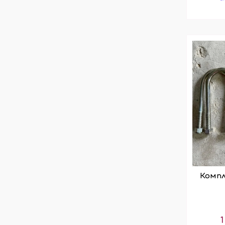
Компл
1