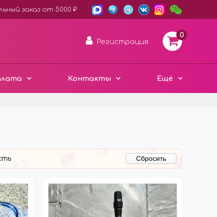
ьный заказ от 5000 ₽
0
Регистрация
плата
Контакты
Ещё
АРОМА ДИСКИ ВОЙЛОК
ПЛАСТИК ХАМЕЛЕОН
Сбросить
сть
3D ДЕРЕВО ЭКО
Е
ЧЁРНЫЙ СТИЛЬ
Е
МЕТАЛЛИЧЕСКИЕ
МИНИ ИЗДЕЛИЯ