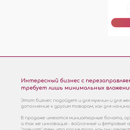
Интересный бизнес с перезаправля
требует лишь минимальных вложени
Этот бизнес подойдет и для мужчин и для жен
дополнение к другим товарам, как для начин
В продаже имеются миниатюрные бочата, ори
а так же инновация - войлочные и фетровые
"грешат" тем, что после того, как они пере