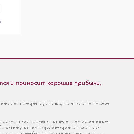
Е
ся и приносит хорошие прибыли,
товары-товары одиночки, но это и не плохое
 различной формы, с нанесением логотипов,
бого покупателя! Другие ароматизаторы
тизаторы же будут служить сколько угодно