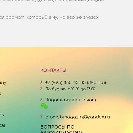
аромат, который ему, на его же глазах,
КОНТАКТЫ
ицу
+7 (995) 880-45-45 (Звонки)
По будням с 10-00 до 17-00
и
Задать вопрос в чат
зь
aromat-magazin@yandex.ru
сы
ВОПРОСЫ ПО
АВТОЗАПЧАСТЯМ: