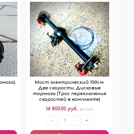
зного).
Мост электрический 100см.
Две скорости. Дисковые
тормоза (Трос переключения
скоростей в комплекте)
14 800.00 руб.
.
за 1 шт.
-
+