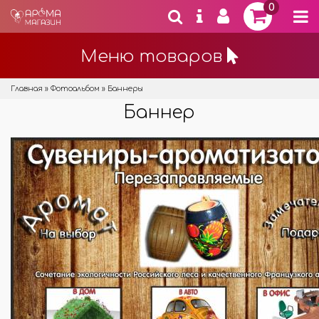
0
Меню товаров
Главная
»
Фотоальбом
» Баннеры
Баннер