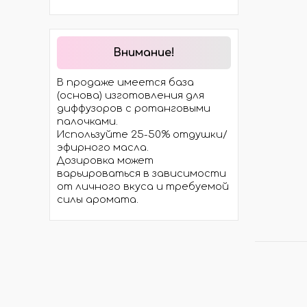
ДИФФУЗОРЫ
ПАЛ
ЕМКОСТИ ДЛЯ ДИФФУЗОРОВ
ПОШ
Внимание!
ГОТОВЫЕ ДИФФУЗОРЫ
УПАК
В продаже имеется база
ЖИДКОСТЬ ДЛЯ ДИФФУЗОРОВ
(основа) изготовления для
диффузоров с ротанговыми
палочками.
Используйте 25-50% отдушки/
эфирного масла.
Дозировка может
РАСХОДНИКИ ДЛЯ РАБОТЫ
ФЛА
варьироваться в зависимости
от личного вкуса и требуемой
КАПЕ
силы аромата.
РОЛЛ
АТОМ
КРЫШ
КОМПЛЕКТУЮЩИЕ ДЛЯ
ПРО