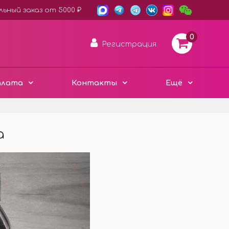
ьный заказ от 5000 ₽
0
Регистрация
плата
Контакты
Ещё
а
АРОМА ДИСКИ ВОЙЛОК
ПЛАСТИК ХАМЕЛЕОН
3D ДЕРЕВО ЭКО
Е
ЧЁРНЫЙ СТИЛЬ
Е
МЕТАЛЛИЧЕСКИЕ
МИНИ ИЗДЕЛИЯ