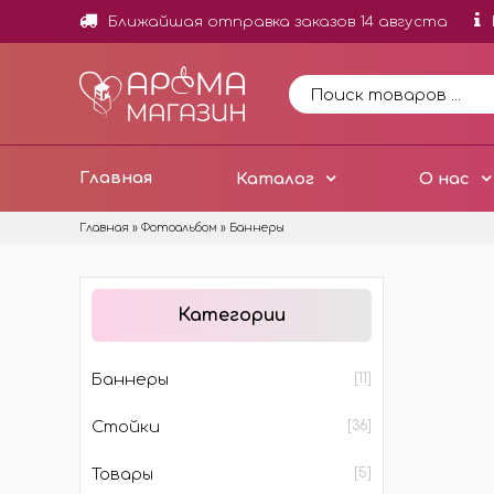
Ближайшая отправка заказов 14 августа
Главная
Каталог
О нас
Главная
»
Фотоальбом
» Баннеры
НОВИНКИ
ОТД
Категории
ОТДУ
МИНИ
Баннеры
[11]
ОТДУ
Стойки
[36]
ОТДУ
ДОБА
Товары
[5]