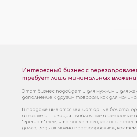
ЭЛЕКТРОТРАНСПОРТА
ПРО
МОСТЫ
ПОД
ХОДОВАЯ ЧАСТЬ
ЭЛЕКТРОМОТОРЫ И
КОМПЛЕКТЫ
ГИДРАВЛИКА
КОЛЁСА И ШИНЫ
Интересный бизнес с перезаправля
требует лишь минимальных вложени
Этот бизнес подойдет и для мужчин и для жен
дополнение к другим товарам, как для начин
В продаже имеются миниатюрные бочата, ори
а так же инновация - войлочные и фетровые
"грешат" тем, что после того, как они пере
долго, ведь их можно перезаправлять, как тем