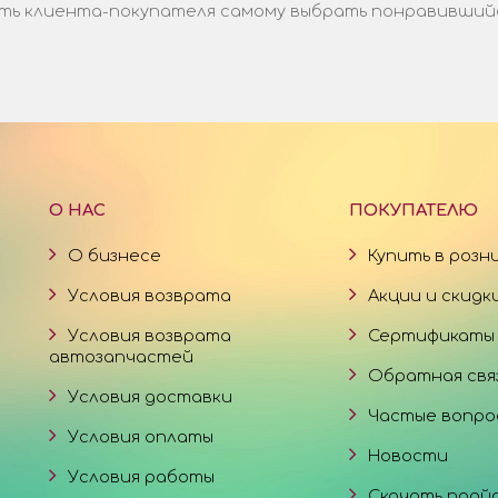
ь клиента-покупателя самому выбрать понравившийся 
О НАС
ПОКУПАТЕЛЮ
О бизнесе
Купить в розн
Условия возврата
Акции и скидк
Условия возврата
Сертификаты
автозапчастей
Обратная свя
Условия доставки
Частые вопро
Условия оплаты
Новости
Условия работы
Скачать прай