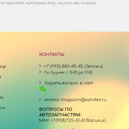
аромат, который ему, на его же глазах,
КОНТАКТЫ
ицу
+7 (995) 880-45-45 (Звонки)
По будням с 10-00 до 17-00
и
Задать вопрос в чат
зь
aromat-magazin@yandex.ru
сы
ВОПРОСЫ ПО
АВТОЗАПЧАСТЯМ:
MAX: +7(908)725-61-61 Василий
с