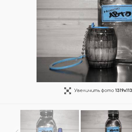
ОЧКИ РОТАНГ/ ФИБРА
ДРУГИЕ АРОМАТИЗАТ
ТУЧНО
УНИВЕРСАЛЬНЫЕ АРОМА
ОВКИ ПО 100 ШТ
НА ДЕФЛЕКТОР АВТО
КОНЫ/ КРЫШКИ
АКЦИИ/ РАСПРОДАЖ
ЛЬНИЦЫ/ ПЭТ
АРОМАТЫ ПО АКЦИИ
Увеличить фото
1319x11
ЕРЫ (СКИДКИ!)
ТОВАРЫ ПО АКЦИИ
АЙЗЕРЫ
РАСПРОДАЖА
КИ/ РАСПЫЛИТЕЛИ
МО-КОДЫ/ ПОДАРКИ