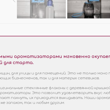
МО-КОДЫ
АРКИ
(при заказе от 10 000 ₽)
емыми ароматизаторами мгновенно окупает
й для старта.
щин, для улицы и для помещений. Это не только моно 
ающих бизнесменов, так и для матерых сетевиков.
гинальные стеклянные флаконы с деревянной крышкой
 ароматизаторы. Это позволит удовлетворить вкус лю
стают пахнуть, их приходится выкидывать. Наши арома
 же запахом, так и любым другим.