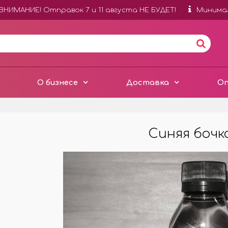
ВНИМАНИЕ! Отправок 7 и 11 августа НЕ БУДЕТ!
Минимал
О бизнесе
Доставка
О
Синяя бочк
УШКИ КОНЦЕНТРАТ
ФЛАКОНЫ ДЛЯ
АВТОПАРФЮМА
ШКИ ПО 100 МЛ
БЕЗ ЛОГОТИПОВ
АТЮРЫ ПО 12 МЛ
С ЛОГОТИПАМИ НА СТЕКЛ
ШКИ ПО 250 МЛ
С ЛОГОТИПАМИ НА КРЫШК
ШКИ ОТ 1 ЛИТРА
ДЕРЕВЯННЫЕ БОЧОНКИ
ВКИ К ОТДУШКАМ