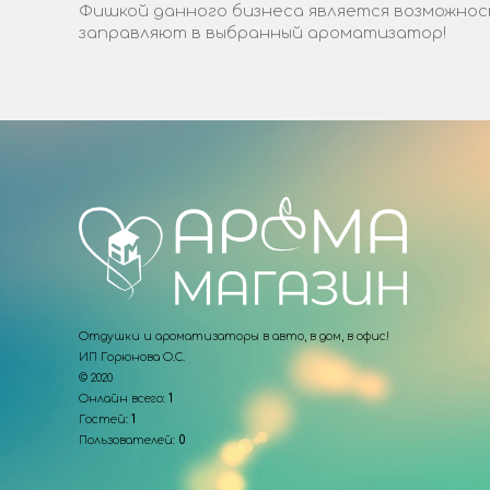
Фишкой данного бизнеса является возможност
заправляют в выбранный ароматизатор!
Отдушки и ароматизаторы в авто, в дом, в офис!
ИП Горюнова О.С.
© 2020
Онлайн всего:
1
Гостей:
1
Пользователей:
0