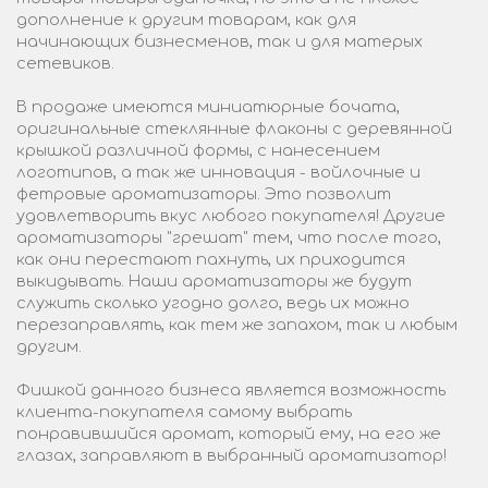
дополнение к другим товарам, как для
начинающих бизнесменов, так и для матерых
сетевиков.
В продаже имеются миниатюрные бочата,
оригинальные стеклянные флаконы с деревянной
крышкой различной формы, с нанесением
логотипов, а так же инновация - войлочные и
фетровые ароматизаторы. Это позволит
удовлетворить вкус любого покупателя! Другие
ароматизаторы "грешат" тем, что после того,
как они перестают пахнуть, их приходится
выкидывать. Наши ароматизаторы же будут
служить сколько угодно долго, ведь их можно
перезаправлять, как тем же запахом, так и любым
другим.
Фишкой данного бизнеса является возможность
клиента-покупателя самому выбрать
понравившийся аромат, который ему, на его же
глазах, заправляют в выбранный ароматизатор!