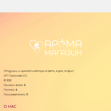
Отдушки и ароматизаторы в авто, в дом, в офис!
ИП Горюнова О.С.
© 2020
Онлайн всего:
6
Гостей:
6
Пользователей:
0
О НАС