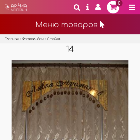
0
Меню товаров
Главная
»
Фотоальбом
» Стойки
14