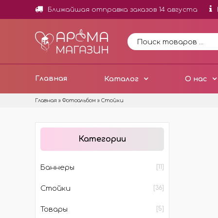
Ближайшая отправка заказов 14 августа
Главная
Каталог
О нас
Главная
»
Фотоальбом
» Стойки
НОВИНКИ
ОТД
Категории
ОТДУ
МИНИ
Баннеры
[11]
ОТДУ
Стойки
[36]
ОТДУ
ДОБА
Товары
[5]