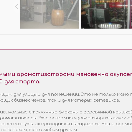
МО-КОДЫ
АРКИ
(при заказе от 10 000 ₽)
емыми ароматизаторами мгновенно окупает
й для старта.
щин, для улицы и для помещений. Это не только моно 
ающих бизнесменов, так и для матерых сетевиков.
гинальные стеклянные флаконы с деревянной крышкой
 ароматизаторы. Это позволит удовлетворить вкус лю
стают пахнуть, их приходится выкидывать. Наши арома
 же запахом, так и любым другим.