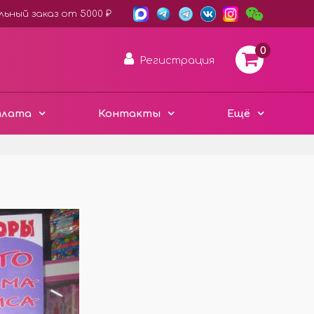
ьный заказ от 5000 ₽
0
Регистрация
плата
Контакты
Ещё
АРОМА ДИСКИ ВОЙЛОК
ПЛАСТИК ХАМЕЛЕОН
3D ДЕРЕВО ЭКО
Е
ЧЁРНЫЙ СТИЛЬ
Е
МЕТАЛЛИЧЕСКИЕ
МИНИ ИЗДЕЛИЯ