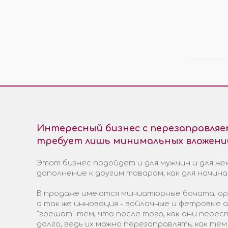
ЭЛЕКТРОТРАНСПОРТА
ПРО
МОСТЫ
ПОД
ХОДОВАЯ ЧАСТЬ
ЭЛЕКТРОМОТОРЫ И
КОМПЛЕКТЫ
ГИДРАВЛИКА
КОЛЁСА И ШИНЫ
Интересный бизнес с перезаправля
требует лишь минимальных вложени
Этот бизнес подойдет и для мужчин и для жен
дополнение к другим товарам, как для начин
В продаже имеются миниатюрные бочата, ори
а так же инновация - войлочные и фетровые
"грешат" тем, что после того, как они пере
долго, ведь их можно перезаправлять, как тем