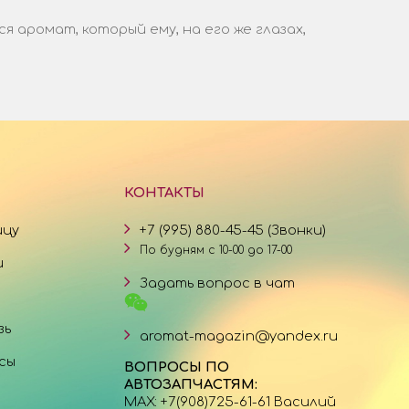
аромат, который ему, на его же глазах,
КОНТАКТЫ
ицу
+7 (995) 880-45-45 (Звонки)
По будням с 10-00 до 17-00
и
Задать вопрос в чат
зь
aromat-magazin@yandex.ru
сы
ВОПРОСЫ ПО
АВТОЗАПЧАСТЯМ:
MAX: +7(908)725-61-61 Василий