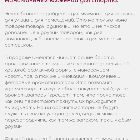
минимальных вложений для старта.
Этот бизнес подойдет и для мужчин и для женщин,
для улицы и для помещений. Это не только моно
товары-товары одиночки, но это и не плохое
дополнение к другим товарам, как для
начинающих бизнесменов, так и для матерых
сетевиков.
В продаже имеются миниатюрные бочата,
оригинальные стеклянные флаконы с деревянной
крышкой различной формы, с нанесением
логотипов, а так же инновация - войлочные и
фетровые ароматизаторы. Это позволит
удовлетворить вкус любого покупателя! Другие
ароматизаторы "грешат" тем, что после того,
как они перестают пахнуть, их приходится
выкидывать. Наши ароматизаторы же будут
служить сколько угодно долго, ведь их можно
перезаправлять, как тем же запахом, так и любым
другим.
Фишкой данного бизнеса является возможность