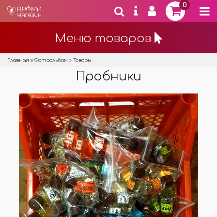
0
Меню товаров
Главная
»
Фотоальбом
» Товары
Пробники